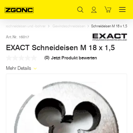
Inhaltsverzeichnis
EXACT Schneideisen M 18 x 1,5
Weitere Artikel in dieser Kategorie
Hauptinhalt
Inhaltsverzeichnis
Hauptnavigation
indeschneideisen und -bohrer
Gewindeschneideisen
Schneideisen M 18 x 1,5
Art.Nr. 16017
EXACT Schneideisen M 18 x 1,5
(0)
Jetzt Produkt bewerten
Kein
Beurteilungswert
Mehr Details
Link
auf
derselben
Seite.