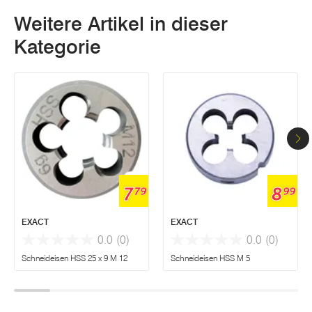
Weitere Artikel in dieser
Kategorie
7
8
79
99
EXACT
EXACT
0.0
(0)
0.0
(0)
Schneideisen HSS 25 x 9 M 12
Schneideisen HSS M 5