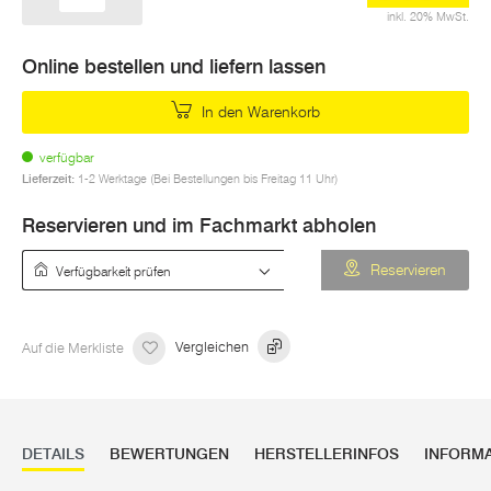
inkl. 20% MwSt.
Online bestellen und liefern lassen
In den Warenkorb
verfügbar
Lieferzeit:
1-2 Werktage (Bei Bestellungen bis Freitag 11 Uhr)
Reservieren und im Fachmarkt abholen
Verfügbarkeit prüfen
Reservieren
Auf die Merkliste
Vergleichen
DETAILS
BEWERTUNGEN
HERSTELLERINFOS
INFORM