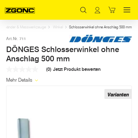
Inhaltsverzeichnis
DÖNGES Schlosserwinkel ohne Anschlag 500 mm
Weitere Artikel in dieser Kategorie
Hauptinhalt
Inhaltsverzeichnis
Hauptnavigation
aßbänder & Messwerkzeuge
Winkel
Schlosserwinkel ohne Anschlag 500 mm
Art.Nr. 711
DÖNGES Schlosserwinkel ohne
Anschlag 500 mm
(0)
Jetzt Produkt bewerten
Kein
Beurteilungswert
Mehr Details
Link
auf
derselben
Varianten
Seite.