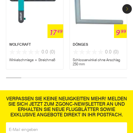
17
9
49
99
WOLFCRAFT
DÖNGES
0.0
(0)
0.0
(0)
Winkelschmiege + Streichmaß
Schlosserwinkel ohne Anschlag
250 mm
VERPASSEN SIE KEINE NEUIGKEITEN MEHR! MELDEN
SIE SICH JETZT ZUM ZGONC-NEWSLETTER AN UND
ERHALTEN SIE NEUE FLUGBLÄTTER SOWIE
EXKLUSIVE ANGEBOTE DIREKT IN IHR POSTFACH.
E-Mail
*