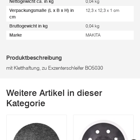
Nettogewicht ca. in kg
0,04 kg
Verpackungsmaße (L x B x H) in
12,3 x 12,3 x 1 cm
cm
Bruttogewicht in kg
0,04 kg
Marke
MAKITA
Produktbeschreibung
mit Kletthaftung, zu Exzenterschleifer BO5030
Weitere Artikel in dieser
Kategorie