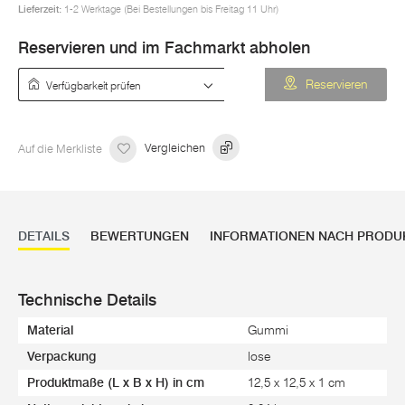
Lieferzeit:
1-2 Werktage (Bei Bestellungen bis Freitag 11 Uhr)
Reservieren und im Fachmarkt abholen
Verfügbarkeit prüfen
Reservieren
Auf die Merkliste
Vergleichen
DETAILS
BEWERTUNGEN
INFORMATIONEN NACH PRODU
Technische Details
Material
Gummi
Verpackung
lose
Produktmaße (L x B x H) in cm
12,5 x 12,5 x 1 cm