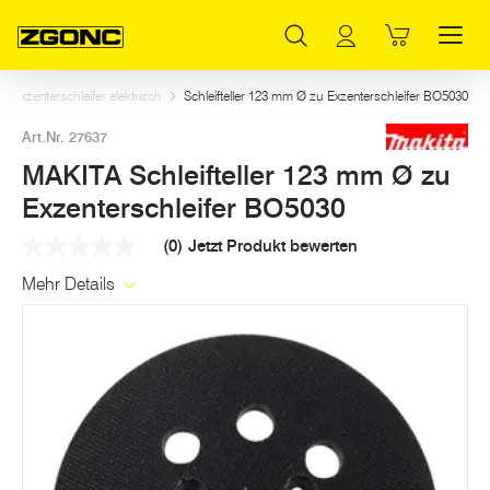
Inhaltsverzeichnis
MAKITA Schleifteller 123 mm Ø zu Exzenterschleifer BO5030
Weitere Artikel in dieser Kategorie
Hauptinhalt
Inhaltsverzeichnis
Hauptnavigation
 Exzenterschleifer elektrisch
Schleifteller 123 mm Ø zu Exzenterschleifer BO5030
Art.Nr. 27637
MAKITA Schleifteller 123 mm Ø zu
Exzenterschleifer BO5030
(0)
Jetzt Produkt bewerten
Kein
Beurteilungswert
Mehr Details
Link
auf
derselben
Seite.