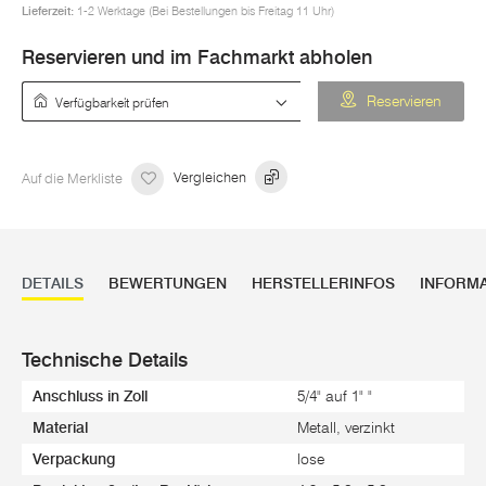
Lieferzeit:
1-2 Werktage (Bei Bestellungen bis Freitag 11 Uhr)
Reservieren und im Fachmarkt abholen
Verfügbarkeit prüfen
Reservieren
Auf die Merkliste
Vergleichen
DETAILS
BEWERTUNGEN
HERSTELLERINFOS
INFORM
Technische Details
Anschluss in Zoll
5/4" auf 1" "
Material
Metall, verzinkt
Verpackung
lose