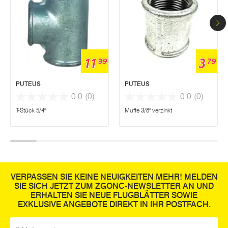
11
3
99
79
PUTEUS
PUTEUS
0.0
(0)
0.0
(0)
T-Stück 5/4"
Muffe 3/8" verzinkt
VERPASSEN SIE KEINE NEUIGKEITEN MEHR! MELDEN
SIE SICH JETZT ZUM ZGONC-NEWSLETTER AN UND
ERHALTEN SIE NEUE FLUGBLÄTTER SOWIE
EXKLUSIVE ANGEBOTE DIREKT IN IHR POSTFACH.
E-Mail
*