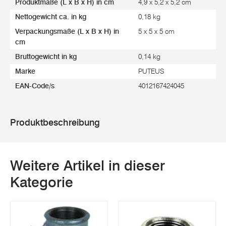
Produktmaße (L x B x H) in cm
4,9 x 5,2 x 5,2 cm
Nettogewicht ca. in kg
0,18 kg
Verpackungsmaße (L x B x H) in
5 x 5 x 5 cm
cm
Bruttogewicht in kg
0,14 kg
Marke
PUTEUS
EAN-Code/s
4012167424045
Produktbeschreibung
Weitere Artikel in dieser
Kategorie