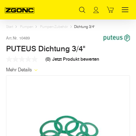
Inhaltsverzeichnis
PUTEUS Dichtung 3/4"
Weitere Artikel in dieser Kategorie
Hauptinhalt
Inhaltsverzeichnis
Hauptnavigation
Start
Pumpen
Pumpen-Zubehör
Dichtung 3/4"
Art.Nr. 10489
PUTEUS Dichtung 3/4"
(0)
Jetzt Produkt bewerten
Kein
Beurteilungswert
Mehr Details
Link
auf
derselben
Seite.