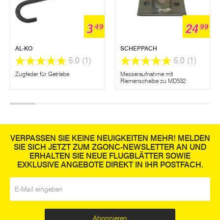
3
24
49
99
AL-KO
SCHEPPACH
5.0
(1)
5.0
(1)
Zugfeder für Getriebe
Messeraufnahme mit
Riemenscheibe zu MD532
VERPASSEN SIE KEINE NEUIGKEITEN MEHR! MELDEN
SIE SICH JETZT ZUM ZGONC-NEWSLETTER AN UND
ERHALTEN SIE NEUE FLUGBLÄTTER SOWIE
EXKLUSIVE ANGEBOTE DIREKT IN IHR POSTFACH.
E-Mail
*
Abonnieren