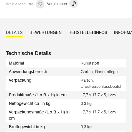
Auf die Merkliste
Vergleichen
DETAILS
BEWERTUNGEN
HERSTELLERINFOS
INFORM
Technische Details
Material
Kunststoff
Anwendungsbereich
Garten, Rasenpflege
Verpackung
Karton,
Druckverschlussbeutel
Produktmaße (L x B x H) in cm
17,7 x 17,7 x 5,1 cm
Nettogewicht ca. in kg
0,3 kg
Verpackungsmaße (L x B x H) in
17,7 x 17,7 x 5,1 cm
cm
Bruttogewicht in kg
0,3 kg