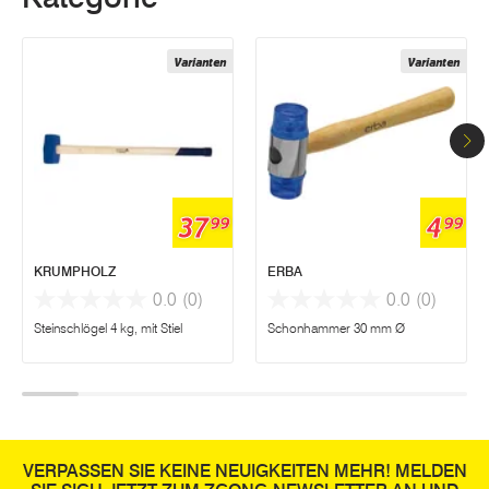
Varianten
Varianten
37
4
99
99
KRUMPHOLZ
ERBA
0.0
(0)
0.0
(0)
Steinschlögel 4 kg, mit Stiel
Schonhammer 30 mm Ø
VERPASSEN SIE KEINE NEUIGKEITEN MEHR! MELDEN