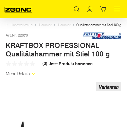
Inhaltsverzeichnis
KRAFTBOX PROFESSIONAL Qualitätshammer mit Stiel 100 g
Weitere Artikel in dieser Kategorie
Hauptinhalt
Inhaltsverzeichnis
Hauptnavigation
tart
Handwerkzeug
Hämmer
Hämmer
Qualitätshammer mit Stiel 100 g
Art.Nr. 22676
KRAFTBOX PROFESSIONAL
Qualitätshammer mit Stiel 100 g
(0)
Jetzt Produkt bewerten
Kein
Beurteilungswert
Mehr Details
Link
auf
derselben
Varianten
Seite.