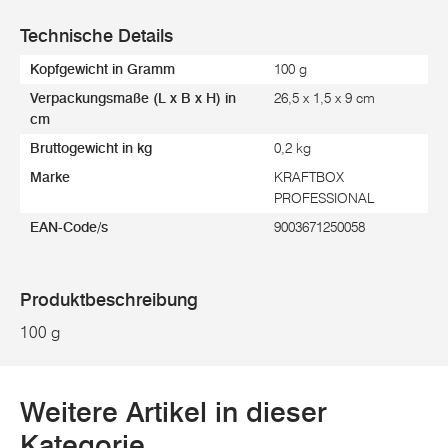
Technische Details
Kopfgewicht in Gramm
100 g
Verpackungsmaße (L x B x H) in
26,5 x 1,5 x 9 cm
cm
Bruttogewicht in kg
0,2 kg
Marke
KRAFTBOX
PROFESSIONAL
EAN-Code/s
9003671250058
Produktbeschreibung
100 g
Weitere Artikel in dieser
Kategorie