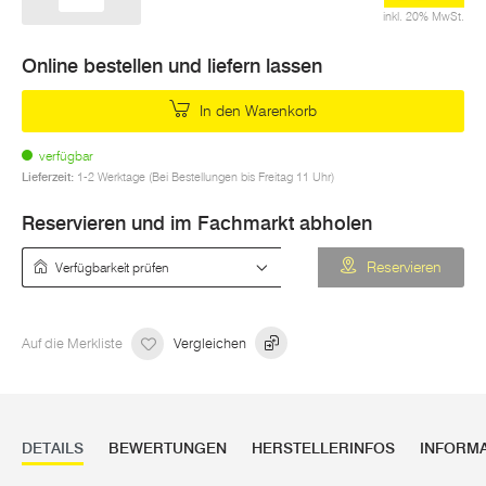
inkl. 20% MwSt.
Online bestellen und liefern lassen
In den Warenkorb
verfügbar
Lieferzeit:
1-2 Werktage (Bei Bestellungen bis Freitag 11 Uhr)
Reservieren und im Fachmarkt abholen
Verfügbarkeit prüfen
Reservieren
Auf die Merkliste
Vergleichen
DETAILS
BEWERTUNGEN
HERSTELLERINFOS
INFORM