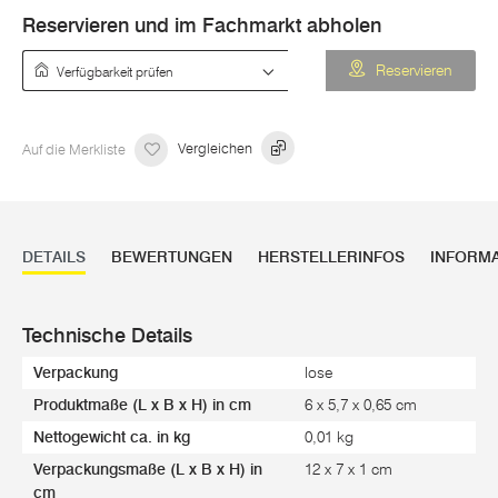
Reservieren und im Fachmarkt abholen
Verfügbarkeit prüfen
Reservieren
Auf die Merkliste
Vergleichen
DETAILS
BEWERTUNGEN
HERSTELLERINFOS
INFORM
Technische Details
Verpackung
lose
Produktmaße (L x B x H) in cm
6 x 5,7 x 0,65 cm
Nettogewicht ca. in kg
0,01 kg
Verpackungsmaße (L x B x H) in
12 x 7 x 1 cm
cm