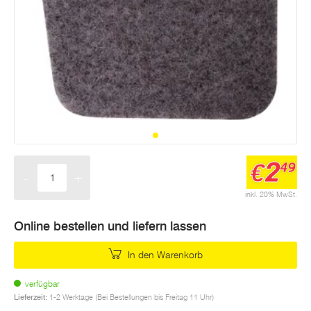
2
€
49
-
+
Menge
inkl. 20% MwSt.
Online bestellen und liefern lassen
In den Warenkorb
verfügbar
Lieferzeit:
1-2 Werktage (Bei Bestellungen bis Freitag 11 Uhr)