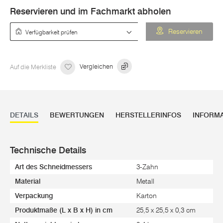
Reservieren und im Fachmarkt abholen
Verfügbarkeit prüfen
Reservieren
Auf die Merkliste
Vergleichen
DETAILS
BEWERTUNGEN
HERSTELLERINFOS
INFORM
Technische Details
Art des Schneidmessers
3-Zahn
Material
Metall
Verpackung
Karton
Produktmaße (L x B x H) in cm
25,5 x 25,5 x 0,3 cm