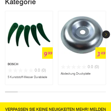
Kategorie
9
3
99
49
BOSCH
0.0
(0)
0.0
(0)
Abdeckung Druckplatte
5 Kunststoff-Messer Durablade
VERPASSEN SIE KEINE NEUIGKEITEN MEHR! MELDEN