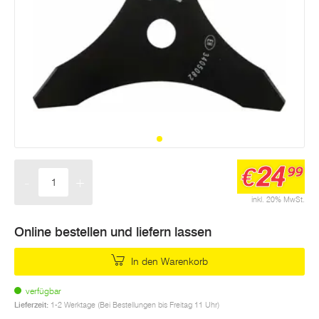
24
€
99
-
+
Menge
inkl. 20% MwSt.
Online bestellen und liefern lassen
In den Warenkorb
verfügbar
Lieferzeit:
1-2 Werktage (Bei Bestellungen bis Freitag 11 Uhr)