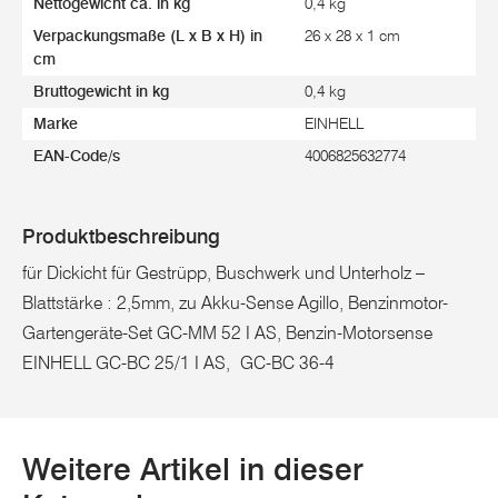
Nettogewicht ca. in kg
0,4 kg
Verpackungsmaße (L x B x H) in
26 x 28 x 1 cm
cm
Bruttogewicht in kg
0,4 kg
Marke
EINHELL
EAN-Code/s
4006825632774
Produktbeschreibung
für Dickicht für Gestrüpp, Buschwerk und Unterholz –
Blattstärke : 2,5mm, zu Akku-Sense Agillo, Benzinmotor-
Gartengeräte-Set GC-MM 52 I AS, Benzin-Motorsense
EINHELL GC-BC 25/1 I AS, GC-BC 36-4
Weitere Artikel in dieser