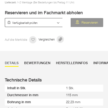
Lieferzeit:
1-2 Werktage (Bei Bestellungen bis Freitag 11 Uhr)
Reservieren und im Fachmarkt abholen
Verfügbarkeit prüfen
Reservieren
Auf die Merkliste
Vergleichen
DETAILS
BEWERTUNGEN
HERSTELLERINFOS
INFORM
Technische Details
Inhalt in Stk.
1 Stk.
Durchmesser in mm
115 mm
Bohrung in mm
22,23 mm