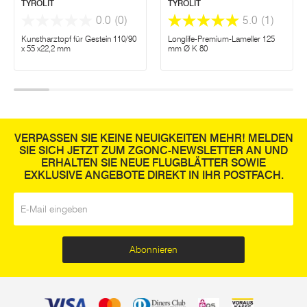
TYROLIT
TYROLIT
0.0
(0)
5.0
(1)
Kunstharztopf für Gestein 110/90
Longlife-Premium-Lameller 125
x 55 x22,2 mm
mm Ø K 80
VERPASSEN SIE KEINE NEUIGKEITEN MEHR! MELDEN
SIE SICH JETZT ZUM ZGONC-NEWSLETTER AN UND
ERHALTEN SIE NEUE FLUGBLÄTTER SOWIE
EXKLUSIVE ANGEBOTE DIREKT IN IHR POSTFACH.
E-Mail
*
Abonnieren