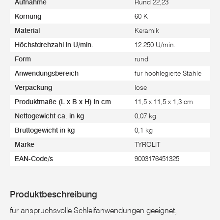
Aufnahme
Rund 22,23
Körnung
60 K
Material
Keramik
Höchstdrehzahl in U/min.
12.250 U/min.
Form
rund
Anwendungsbereich
für hochlegierte Stähle
Verpackung
lose
Produktmaße (L x B x H) in cm
11,5 x 11,5 x 1,3 cm
Nettogewicht ca. in kg
0,07 kg
Bruttogewicht in kg
0,1 kg
Marke
TYROLIT
EAN-Code/s
9003176451325
Produktbeschreibung
für anspruchsvolle Schleifanwendungen geeignet,