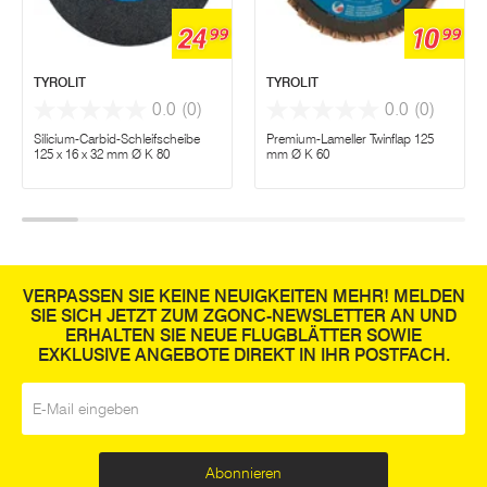
24
10
99
99
TYROLIT
TYROLIT
0.0
(0)
0.0
(0)
Silicium-Carbid-Schleifscheibe
Premium-Lameller Twinflap 125
125 x 16 x 32 mm Ø K 80
mm Ø K 60
VERPASSEN SIE KEINE NEUIGKEITEN MEHR! MELDEN
SIE SICH JETZT ZUM ZGONC-NEWSLETTER AN UND
ERHALTEN SIE NEUE FLUGBLÄTTER SOWIE
EXKLUSIVE ANGEBOTE DIREKT IN IHR POSTFACH.
E-Mail
*
Abonnieren