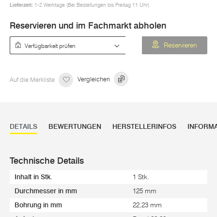
Lieferzeit:
1-2 Werktage (Bei Bestellungen bis Freitag 11 Uhr)
Reservieren und im Fachmarkt abholen
Verfügbarkeit prüfen
Reservieren
Auf die Merkliste
Vergleichen
DETAILS
BEWERTUNGEN
HERSTELLERINFOS
INFORM
Technische Details
Inhalt in Stk.
1 Stk.
Durchmesser in mm
125 mm
Bohrung in mm
22,23 mm