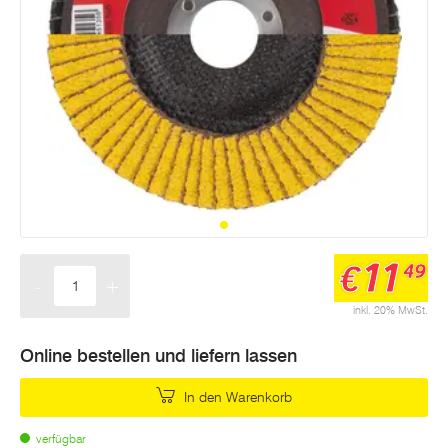
Seite.
11
€
49
-
+
Menge
inkl. 20% MwSt.
Online bestellen und liefern lassen
In den Warenkorb
verfügbar