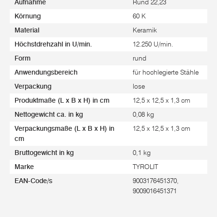
Aufnahme
Rund 22,23
Körnung
60 K
Material
Keramik
Höchstdrehzahl in U/min.
12.250 U/min.
Form
rund
Anwendungsbereich
für hochlegierte Stähle
Verpackung
lose
Produktmaße (L x B x H) in cm
12,5 x 12,5 x 1,3 cm
Nettogewicht ca. in kg
0,08 kg
Verpackungsmaße (L x B x H) in
12,5 x 12,5 x 1,3 cm
cm
Bruttogewicht in kg
0,1 kg
Marke
TYROLIT
EAN-Code/s
9003176451370,
9009016451371