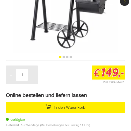
149,-
€
-
+
Menge
inkl. 20% MwSt.
Online bestellen und liefern lassen
In den Warenkorb
verfügbar
Lieferzeit:
1-2 Werktage (Bei Bestellungen bis Freitag 11 Uhr)