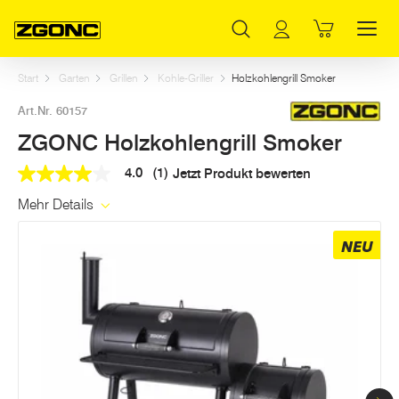
Inhaltsverzeichnis
ZGONC Holzkohlengrill Smoker
Dazu passt
Weitere Artikel in dieser Kategorie
Hauptinhalt
Inhaltsverzeichnis
Hauptnavigation
Start
Garten
Grillen
Kohle-Griller
Holzkohlengrill Smoker
Art.Nr. 60157
ZGONC Holzkohlengrill Smoker
4.0
(1)
Jetzt Produkt bewerten
4.0
out
Mehr Details
of
5
stars,
NEU
average
rating
value.
Read
a
Review.
Link
auf
derselben
Seite.