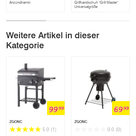
Anzündkamin
Grillhandschuh "Grill Master"
Universalgröße
Weitere Artikel in dieser
Kategorie
99
69
99
99
ZGONC
ZGONC
5.0
(1)
0.0
(0)