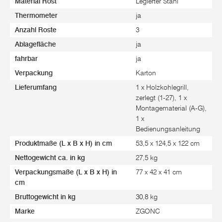
Material Rost
Legierter Stahl
Thermometer
ja
Anzahl Roste
3
Ablagefläche
ja
fahrbar
ja
Verpackung
Karton
Lieferumfang
1 x Holzkohlegrill,
zerlegt (1-27), 1 x
Montagematerial (A-G),
1 x
Bedienungsanleitung
Produktmaße (L x B x H) in cm
53,5 x 124,5 x 122 cm
Nettogewicht ca. in kg
27,5 kg
Verpackungsmaße (L x B x H) in
77 x 42 x 41 cm
cm
Bruttogewicht in kg
30,8 kg
Marke
ZGONC