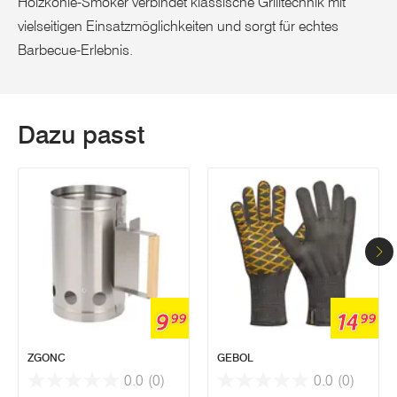
Holzkohle-Smoker verbindet klassische Grilltechnik mit
vielseitigen Einsatzmöglichkeiten und sorgt für echtes
Barbecue-Erlebnis.
Dazu passt
9
14
99
99
ZGONC
GEBOL
0.0
(0)
0.0
(0)