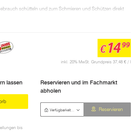
Gebrauch schütteln und zum Schmieren und Schützen direkt
fläche auftragen.
g​​
gsdauer von Werkzeugen und Geräten​
14
99
€
Verschleiß​
inkl. 20% MwSt. Grundpreis 37,48 € / l
t und Korrosion​
ern lassen
Reservieren und im Fachmarkt
las, Vinyl, Gummi und Kunststoff​
abholen
orb
nsatz aus jeder Position
Verfügbarkeit prüfen
Reservieren
rfreundliches Sprühsystem für flächiges und punktiertes
ellungen bis
reich:
-20 bis + 100
℃