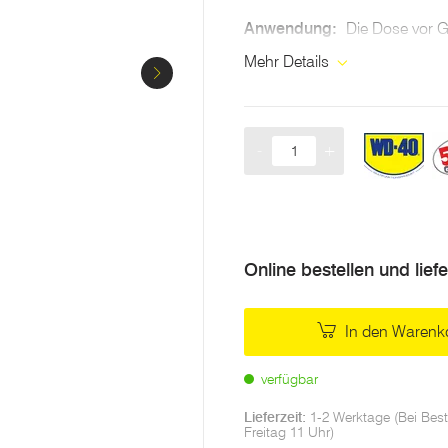
Anwendung:
Die Dose vor 
auf die zu behandelnde Ober
Mehr Details
Langhaltende Schmierun
Verlängert die Nutzun
-
+
Menge
Reduziert Reibung und 
Verbessert Gleitfähigkeit​
Schützt vor Feuchtigkei
Online bestellen und lief
Geeignet für Metalle, G
In den Warenk
360 ° -Ventil für den Ei
Smart Straw
– Benutze
verfügbar
Sprühen
Lieferzeit:
1-2 Werktage (Bei Best
Freitag 11 Uhr)
Temperatureinsatzbe