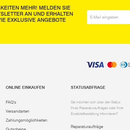
GKEITEN MEHR! MELDEN SIE
WSLETTER AN UND ERHALTEN
E-Mail
*
IE EXKLUSIVE ANGEBOTE
ONLINE EINKAUFEN
STATUSABFRAGE
FAQ's
Sie möchten sich über den Status
Ihres Reparaturauftrages oder Ihrer
Versandarten
Ersatzteilbestellung informieren?
Zahlungsmöglichkeiten
Reparaturaufträge
Gutscheine