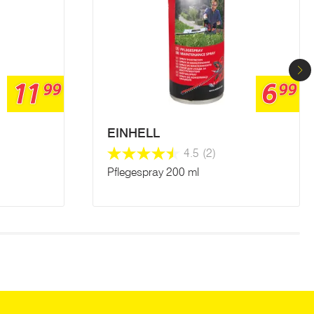
11
6
99
99
EINHELL
4.5
(2)
Pflegespray 200 ml