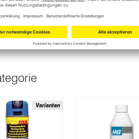
 flächiges und punktiertes
ategorie
Varianten