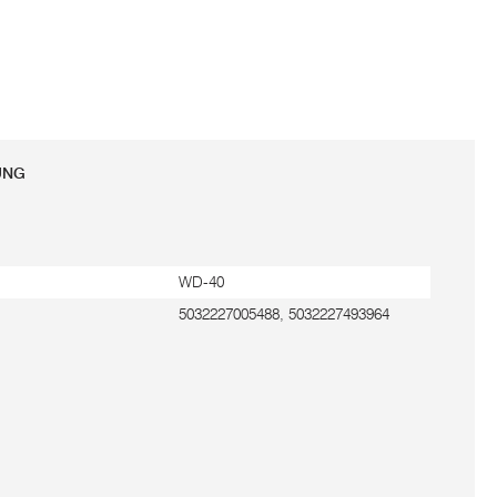
UNG
WD-40
5032227005488, 5032227493964