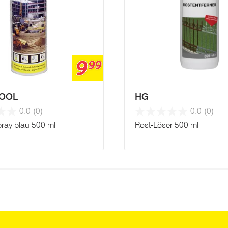
9
99
OOL
HG
0.0
(0)
0.0
(0)
pray blau 500 ml
Rost-Löser 500 ml