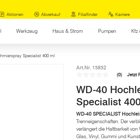
Aktionen
Abverkauf
Filialfinder
Karriere
l
Werkzeug
Haus & Strom
Pumpen
Kfz 
hmierspray Specialist 400 ml
Art.Nr. 15852
(0)
Jetzt
Kein
Beurteilungswert
WD-40 Hochle
Link
auf
derselben
Specialist 40
Seite.
WD-40 SPECIALIST Hochlei
Trenneigenschaften. Der verbl
verlängert die Haltbarkeit vo
Glas, Vinyl, Gummi und Kuns