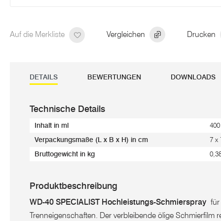
Auf die Merkliste
Vergleichen
Drucken
DETAILS
BEWERTUNGEN
DOWNLOADS
Technische Details
Inhalt in ml
400
Verpackungsmaße (L x B x H) in cm
7 x
Bruttogewicht in kg
0,3
Produktbeschreibung
WD-40 SPECIALIST Hochleistungs-Schmierspray
für 
Trenneigenschaften. Der verbleibende ölige Schmierfilm 