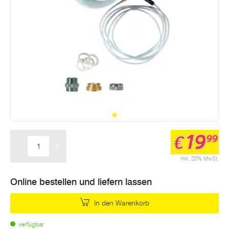
19
€
99
-
+
Menge
inkl. 20% MwSt.
Online bestellen und liefern lassen
In den Warenkorb
verfügbar