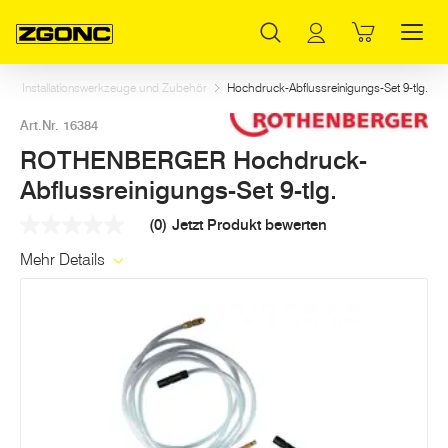
Inhaltsverzeichnis
ROTHENBERGER Hochdruck-Abflussreinigungs-Set 9-tlg.
Weitere Artikel in dieser Kategorie
Hauptinhalt
Inhaltsverzeichnis
Hauptnavigation
Installationswerkzeuge und Zubehör
Hochdruck-Abflussreinigungs-Set 9-tlg.
Art.Nr. 16384
ROTHENBERGER Hochdruck-
Abflussreinigungs-Set 9-tlg.
(0)
Jetzt Produkt bewerten
Kein
Beurteilungswert
Mehr Details
Link
auf
derselben
Seite.