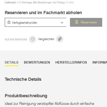
Lieferzeit:
1-2 Werktage (Bei Bestellungen bis Freitag 11 Uhr)
Reservieren und im Fachmarkt abholen
Verfügbarkeit prüfen
Reservieren
Auf die Merkliste
Vergleichen
DETAILS
BEWERTUNGEN
HERSTELLERINFOS
INFORM
Technische Details
Produktbeschreibung
ideal zur Reinigung verstopfter Abflüsse durch einfache