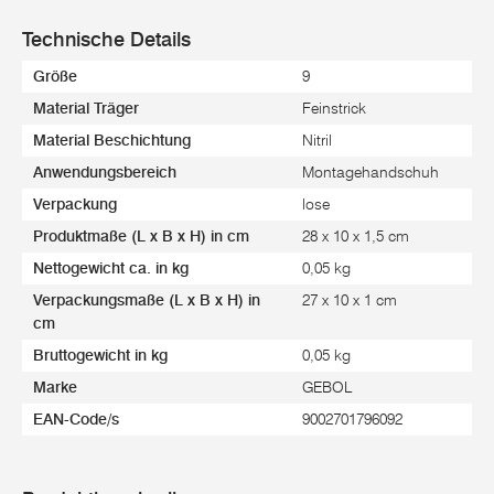
Technische Details
Größe
9
Material Träger
Feinstrick
Material Beschichtung
Nitril
Anwendungsbereich
Montagehandschuh
Verpackung
lose
Produktmaße (L x B x H) in cm
28 x 10 x 1,5 cm
Nettogewicht ca. in kg
0,05 kg
Verpackungsmaße (L x B x H) in
27 x 10 x 1 cm
cm
Bruttogewicht in kg
0,05 kg
Marke
GEBOL
EAN-Code/s
9002701796092