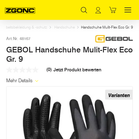
Inhaltsverzeichnis
GEBOL Handschuhe Mulit-Flex Eco Gr. 9
Weitere Artikel in dieser Kategorie
Hauptinhalt
Inhaltsverzeichnis
Hauptnavigation
Arbeitsbekleidung & -schutz
Handschuhe
Handschuhe Mulit-Flex Eco Gr. 9
Art.Nr. 48167
GEBOL Handschuhe Mulit-Flex Eco
Gr. 9
(0)
Jetzt Produkt bewerten
Kein
Beurteilungswert
Mehr Details
Link
auf
derselben
Varianten
Seite.