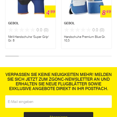
4
8
99
49
GEBOL
GEBOL
0.0
(0)
0.0
(0)
Nitril-Handschuhe "Super Grip"
Handschuhe Premium Blue Gr.
Gr. 8
10,5
VERPASSEN SIE KEINE NEUIGKEITEN MEHR! MELDEN
SIE SICH JETZT ZUM ZGONC-NEWSLETTER AN UND
ERHALTEN SIE NEUE FLUGBLÄTTER SOWIE
EXKLUSIVE ANGEBOTE DIREKT IN IHR POSTFACH.
E-Mail
*