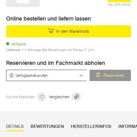
inkl. 20% MwSt.
Online bestellen und liefern lassen
In den Warenkorb
verfügbar
Lieferzeit:
1-2 Werktage (Bei Bestellungen bis Freitag 11 Uhr)
Reservieren und im Fachmarkt abholen
Verfügbarkeit prüfen
Reservieren
Auf die Merkliste
Vergleichen
DETAILS
BEWERTUNGEN
HERSTELLERINFOS
INFORM