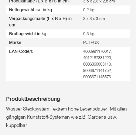
Produktmaße (L x B x H) in cm
3,5 x 2,8 x 2,8 cm
Nettogewicht ca. in kg
0,2 kg
Verpackungsmaße (L x B x H) in
3 x 3 x 3 cm
cm
Bruttogewicht in kg
0,5 kg
Marke
PUTEUS
EAN-Code/s
4003991170017,
4012167331220,
8006360003110,
9003671141752,
9003671145576
Produktbeschreibung
Wasser-Stecksystem - extrem hohe Lebensdauer! Mit allen
gängigen Kunststoff-Systemen wie z.B. Gardena usw.
kuppelbar