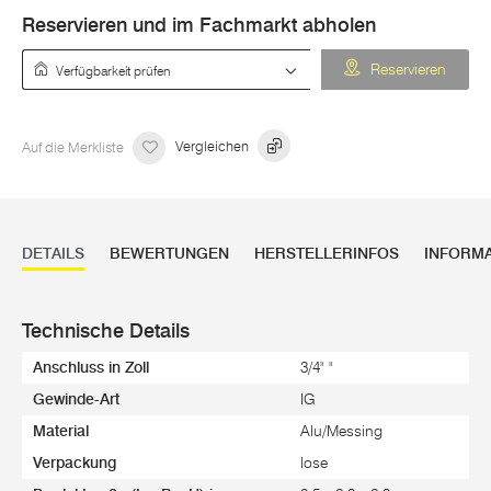
Reservieren und im Fachmarkt abholen
Verfügbarkeit prüfen
Reservieren
Auf die Merkliste
Vergleichen
DETAILS
BEWERTUNGEN
HERSTELLERINFOS
INFORM
Technische Details
Anschluss in Zoll
3/4" "
Gewinde-Art
IG
Material
Alu/Messing
Verpackung
lose