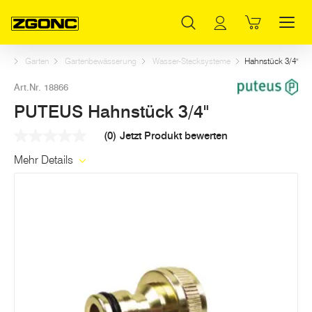
Inhaltsverzeichnis
PUTEUS Hahnstück 3/4"
Weitere Artikel in dieser Kategorie
Hauptinhalt
Inhaltsverzeichnis
Hauptnavigation
art
Garten
Gartenbewässerung
Wasser-Stecksysteme
Hahnstück 3/4"
Art.Nr. 18866
PUTEUS Hahnstück 3/4"
(0)
Jetzt Produkt bewerten
Kein
Beurteilungswert
Mehr Details
Link
auf
derselben
Seite.