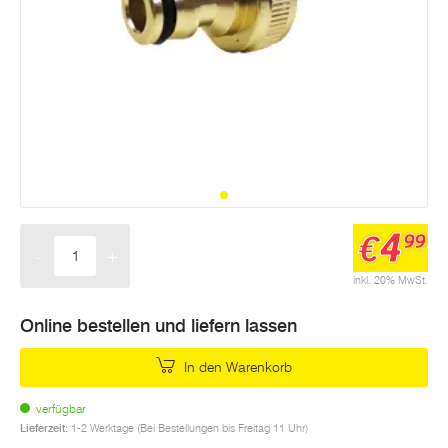
4
€
99
-
+
Menge
inkl. 20% MwSt.
Online bestellen und liefern lassen
In den Warenkorb
verfügbar
Lieferzeit:
1-2 Werktage (Bei Bestellungen bis Freitag 11 Uhr)