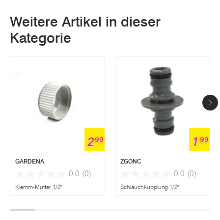
Weitere Artikel in dieser
Kategorie
2
1
99
99
GARDENA
ZGONC
0.0
(0)
0.0
(0)
Klemm-Mutter 1/2"
Schlauchkupplung 1/2"