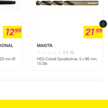
12
21
99
99
IONAL
MAKITA
0.0
(0)
h 20 mm Ø
HSS-Cobalt Spiralbohrer, 5 x 86 mm,
10 Stk.