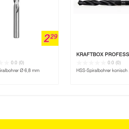
2
29
KRAFTBOX PROFESS
0.0
(0)
0.0
(0)
ralbohrer Ø 6,8 mm
HSS-Spiralbohrer konisc