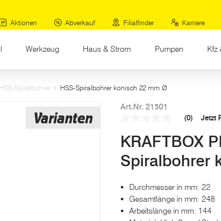
Aktionen
Abverkauf
Filialfinder
Karriere
l
Werkzeug
Haus & Strom
Pumpen
Kfz 
HSS-Spiralbohrer
HSS-Spiralbohrer konisch 22 mm Ø
Art.Nr. 21501
Varianten
(0)
Jetzt
Kein
Beurteilungswert
KRAFTBOX P
Link
auf
derselben
Spiralbohrer
Seite.
Durchmesser in mm: 22
Gesamtlänge in mm: 248
Arbeitslänge in mm: 144