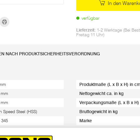
In den Warenk
verfügbar
Lieferzeit:
1-2 Werktage (Bei Best
Freitag 11 Uhr)
EN NACH PRODUKTSICHERHEITSVERORDNUNG
 mm
Produktmaße (L x B x H) in c
8 mm
Nettogewicht ca. in kg
4 mm
Verpackungsmaße (L x B x H)
h Speed Steel (HSS)
Bruttogewicht in kg
 345
Marke
nus
EAN-Code/s
ststoff Verpackung