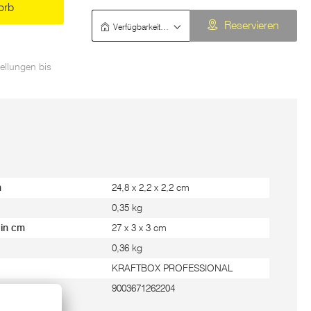
orb
Verfügbarkeit prüfen
Reservieren
ellungen bis
m
24,8 x 2,2 x 2,2 cm
0,35 kg
 in cm
27 x 3 x 3 cm
0,36 kg
KRAFTBOX PROFESSIONAL
9003671262204