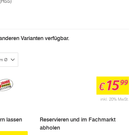
 (HSS)
n anderen Varianten verfügbar.
mm Ø
15
99
€
inkl. 20% MwSt.
ern lassen
Reservieren und im Fachmarkt
abholen