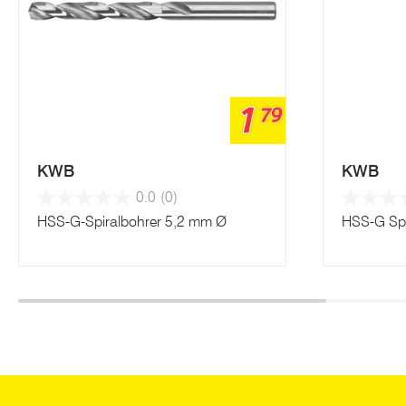
1
79
KWB
KWB
0.0
(0)
HSS-G-Spiralbohrer 5,2 mm Ø
HSS-G Spi