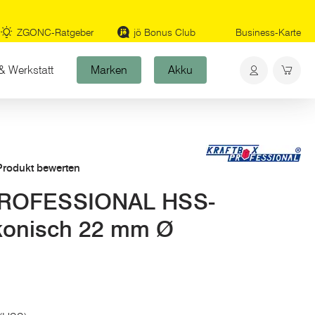
ZGONC-Ratgeber
jö Bonus Club
Business-Karte
& Werkstatt
Marken
Akku
 Produkt bewerten
ROFESSIONAL HSS-
 konisch 22 mm Ø