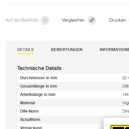
Auf die Merkliste
Vergleichen
Drucken
DETAILS
BEWERTUNGEN
INFORMATION
Technische Details
Durchmesser in mm
22
Gesamtlänge in mm
24
Arbeitslänge in mm
14
Material
Hig
DIN-Norm
DIN
Schaftform
Ko
Verpackung
Kun