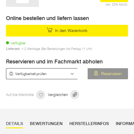
inkl. 20% MwSt.
Online bestellen und liefern lassen
In den Warenkorb
verfügbar
Lieferzeit:
1-2 Werktage (Bei Bestellungen bis Freitag 11 Uhr)
Reservieren und im Fachmarkt abholen
Verfügbarkeit prüfen
Reservieren
Auf die Merkliste
Vergleichen
DETAILS
BEWERTUNGEN
HERSTELLERINFOS
INFORM