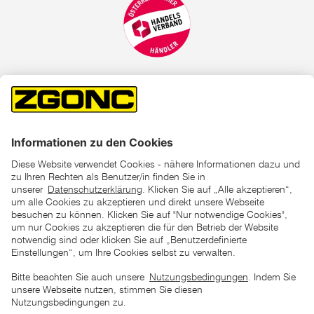
*der "statt"-Preis ist der niedrigste von uns in den letzten 30
Tagen vor Beginn dieser Aktion verlangte Preis
unter den UVP Preisen auf dieser Website sind die
unverbindlich empfohlenen Listenpreise unserer Lieferanten
zu verstehen
AGB
Datenschutz
Impressum
Barrierefreiheitserklärung
Copyright © 2026 ZGONC. Alle Rechte vorbehalten.