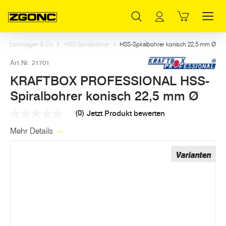
Inhaltsverzeichnis
KRAFTBOX PROFESSIONAL HSS-Spiralbohrer konisch 22,5 mm Ø
Weitere Artikel in dieser Kategorie
Hauptinhalt
Inhaltsverzeichnis
Hauptnavigation
Bits, Lochsägen & Co
HSS-Spiralbohrer
HSS-Spiralbohrer konisch 22,5 mm Ø
Art.Nr. 21701
KRAFTBOX PROFESSIONAL HSS-
Spiralbohrer konisch 22,5 mm Ø
(0)
Jetzt Produkt bewerten
Kein
Beurteilungswert
Mehr Details
Link
auf
derselben
Varianten
Seite.