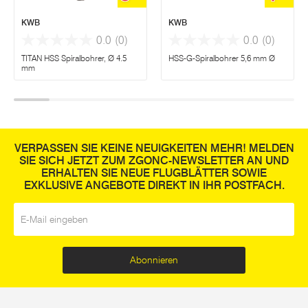
KWB
KWB
0.0
(0)
0.0
(0)
TITAN HSS Spiralbohrer, Ø 4.5
HSS-G-Spiralbohrer 5,6 mm Ø
mm
VERPASSEN SIE KEINE NEUIGKEITEN MEHR! MELDEN
SIE SICH JETZT ZUM ZGONC-NEWSLETTER AN UND
ERHALTEN SIE NEUE FLUGBLÄTTER SOWIE
EXKLUSIVE ANGEBOTE DIREKT IN IHR POSTFACH.
E-Mail
*
Abonnieren