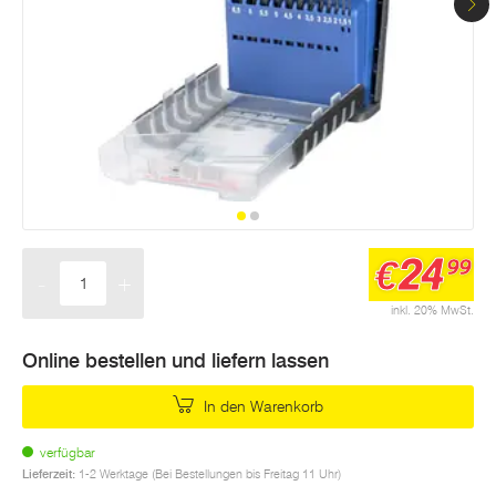
24
€
99
-
+
Menge
inkl. 20% MwSt.
Online bestellen und liefern lassen
In den Warenkorb
verfügbar
Lieferzeit:
1-2 Werktage (Bei Bestellungen bis Freitag 11 Uhr)