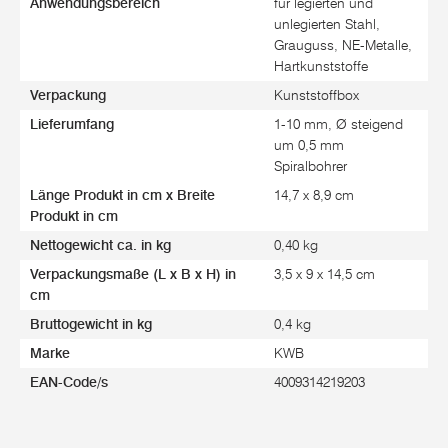
Anwendungsbereich
für legierten und
unlegierten Stahl,
Grauguss, NE-Metalle,
Hartkunststoffe
Verpackung
Kunststoffbox
Lieferumfang
1-10 mm, Ø steigend
um 0,5 mm
Spiralbohrer
Länge Produkt in cm x Breite
14,7 x 8,9 cm
Produkt in cm
Nettogewicht ca. in kg
0,40 kg
Verpackungsmaße (L x B x H) in
3,5 x 9 x 14,5 cm
cm
Bruttogewicht in kg
0,4 kg
Marke
KWB
EAN-Code/s
4009314219203