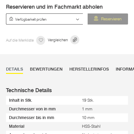
Reservieren und im Fachmarkt abholen
Verfügbarkeit prüfen
Reservieren
Auf die Merkliste
Vergleichen
DETAILS
BEWERTUNGEN
HERSTELLERINFOS
INFORM
Technische Details
Inhalt in Stk.
19 Stk.
Durchmesser von in mm
1 mm
Durchmesser bis in mm
10 mm
Material
HSS-Stahl