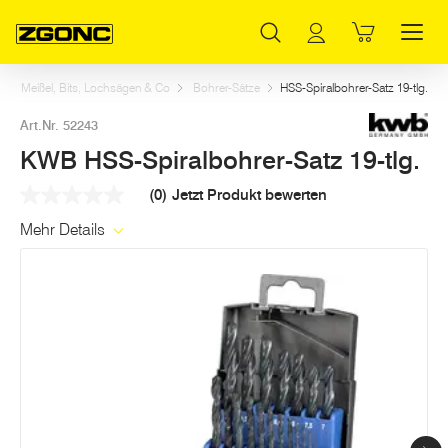
Inhaltsverzeichnis
KWB HSS-Spiralbohrer-Satz 19-tlg.
Weitere Artikel in dieser Kategorie
Hauptinhalt
Inhaltsverzeichnis
Hauptnavigation
rer, Meißel, Bits, Lochsägen & Co
Bohrer-Sätze
HSS-Spiralbohrer-Satz 19-tlg.
Art.Nr. 52243
KWB HSS-Spiralbohrer-Satz 19-tlg.
(0)
Jetzt Produkt bewerten
Kein
Beurteilungswert
Mehr Details
Link
auf
derselben
Seite.