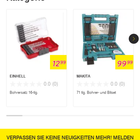
12
99
99
99
EINHELL
MAKITA
0.0
(0)
0.0
(0)
Bohrersatz 16-tlg.
71 tlg. Bohrer- und Bitset
VERPASSEN SIE KEINE NEUIGKEITEN MEHR! MELDEN