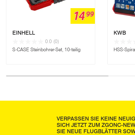
14
99
EINHELL
KWB
0.0
(0)
S-CASE Steinbohrer-Set, 10-teilig
HSS-Spiral
VERPASSEN SIE KEINE NEUI
SICH JETZT ZUM ZGONC-NE
SIE NEUE FLUGBLÄTTER SOW