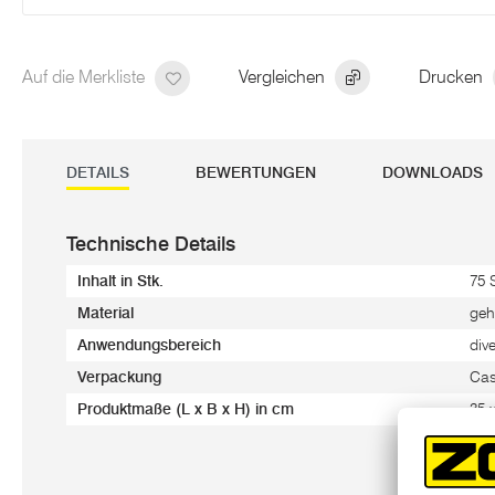
Auf die Merkliste
Vergleichen
Drucken
DETAILS
BEWERTUNGEN
DOWNLOADS
Technische Details
Inhalt in Stk.
75 
Material
geh
Anwendungsbereich
div
Verpackung
Ca
Produktmaße (L x B x H) in cm
35 