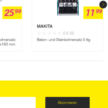
25
11
99
99
MAKITA
0.0
(0)
ohrersatz
Beton- und Steinbohrersatz 5-tlg.
0x160 mm
Abonnieren