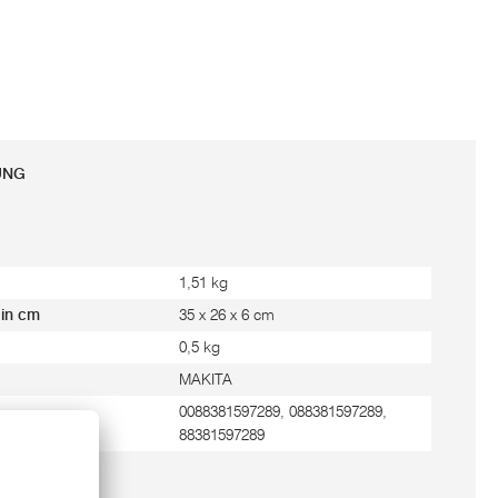
UNG
1,51 kg
 in cm
35 x 26 x 6 cm
0,5 kg
MAKITA
0088381597289, 088381597289,
88381597289