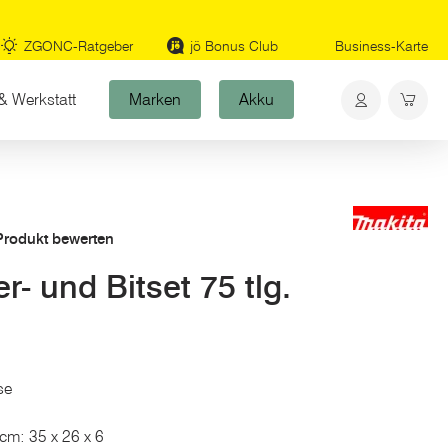
ZGONC-Ratgeber
jö Bonus Club
Business-Karte
& Werkstatt
Marken
Akku
 Produkt bewerten
- und Bitset 75 tlg.
se
 cm: 35 x 26 x 6