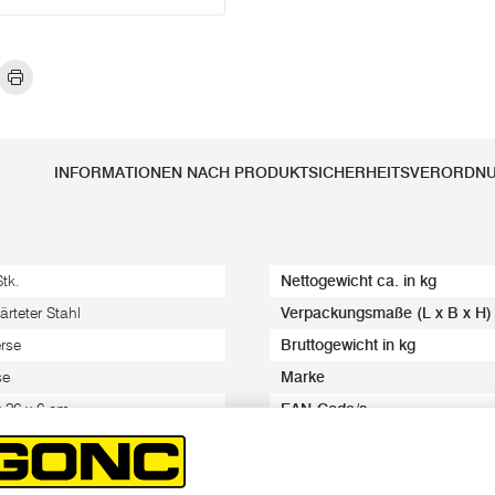
INFORMATIONEN NACH PRODUKTSICHERHEITSVERORDN
Stk.
Nettogewicht ca. in kg
ärteter Stahl
Verpackungsmaße (L x B x H)
erse
Bruttogewicht in kg
se
Marke
x 26 x 6 cm
EAN-Code/s