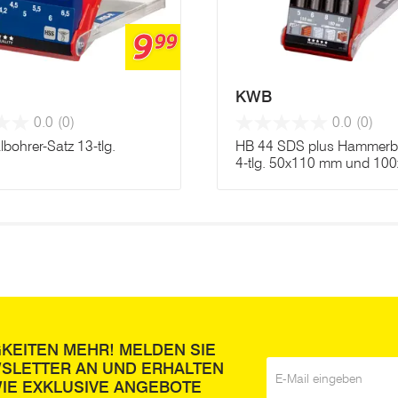
9
99
KWB
0.0
(0)
0.0
(0)
bohrer-Satz 13-tlg.
HB 44 SDS plus Hammerb
4-tlg. 50x110 mm und 10
GKEITEN MEHR! MELDEN SIE
WSLETTER AN UND ERHALTEN
E-Mail
*
IE EXKLUSIVE ANGEBOTE