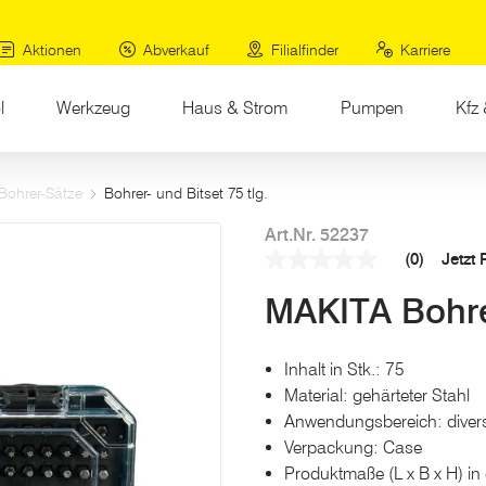
Aktionen
Abverkauf
Filialfinder
Karriere
l
Werkzeug
Haus & Strom
Pumpen
Kfz 
Bohrer-Sätze
Bohrer- und Bitset 75 tlg.
Art.Nr. 52237
(0)
Jetzt
Kein
Beurteilungswert
MAKITA Bohrer
Link
auf
derselben
Seite.
Inhalt in Stk.: 75
Material: gehärteter Stahl
Anwendungsbereich: diver
Verpackung: Case
Produktmaße (L x B x H) in