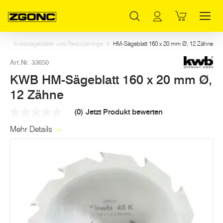
Inhaltsverzeichnis
KWB HM-Sägeblatt 160 x 20 mm Ø, 12 Zähne
Dazu passt
Weitere Artikel in dieser Kategorie
Hauptinhalt
Inhaltsverzeichnis
Hauptnavigation
n
Kreissägeblätter und Reduzierringe
HM-Sägeblatt 160 x 20 mm Ø, 12 Zähne
Art.Nr. 33650
KWB HM-Sägeblatt 160 x 20 mm Ø,
12 Zähne
(0)
Jetzt Produkt bewerten
Kein
Beurteilungswert
Mehr Details
Link
auf
derselben
Seite.