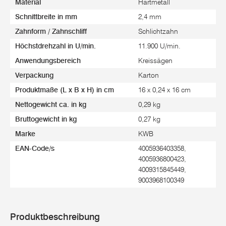
Material
Hartmetall
Schnittbreite in mm
2,4 mm
Zahnform / Zahnschliff
Schlichtzahn
Höchstdrehzahl in U/min.
11.900 U/min.
Anwendungsbereich
Kreissägen
Verpackung
Karton
Produktmaße (L x B x H) in cm
16 x 0,24 x 16 cm
Nettogewicht ca. in kg
0,29 kg
Bruttogewicht in kg
0,27 kg
Marke
KWB
EAN-Code/s
4005936403358,
4005936800423,
4009315845449,
9003968100349
Produktbeschreibung