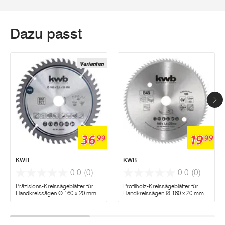
Dazu passt
Varianten
36
19
99
99
KWB
KWB
0.0
(0)
0.0
(0)
Präzisions-Kreissägeblätter für
Profilholz-Kreissägeblätter für
Handkreissägen Ø 160 x 20 mm
Handkreissägen Ø 160 x 20 mm