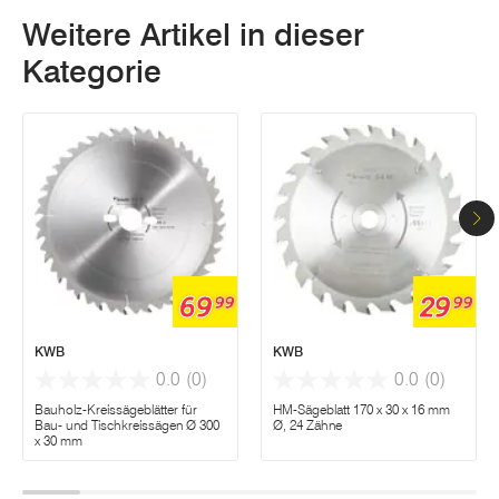
Weitere Artikel in dieser
Kategorie
69
29
99
99
KWB
KWB
0.0
(0)
0.0
(0)
Bauholz-Kreissägeblätter für
HM-Sägeblatt 170 x 30 x 16 mm
Bau- und Tischkreissägen Ø 300
Ø, 24 Zähne
x 30 mm