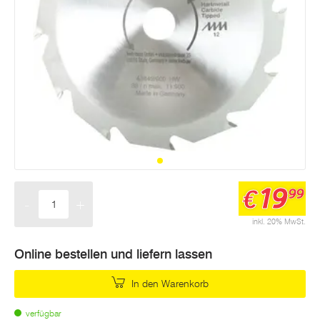
19
€
99
-
+
Menge
inkl. 20% MwSt.
Online bestellen und liefern lassen
In den Warenkorb
verfügbar