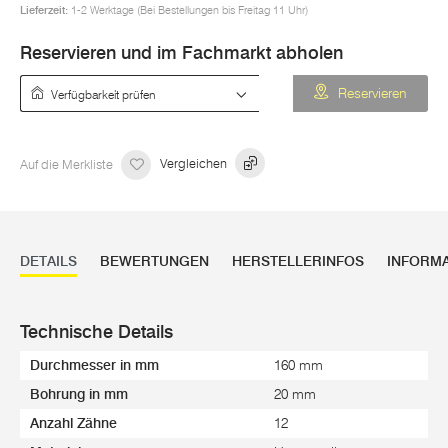
Lieferzeit:
1-2 Werktage (Bei Bestellungen bis Freitag 11 Uhr)
Reservieren und im Fachmarkt abholen
Verfügbarkeit prüfen
Reservieren
Auf die Merkliste
Vergleichen
DETAILS
BEWERTUNGEN
HERSTELLERINFOS
INFORM
Technische Details
Durchmesser in mm
160 mm
Bohrung in mm
20 mm
Anzahl Zähne
12