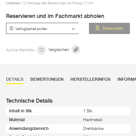
Lieferzeit:
1-2 Werktage (Bei Bestellungen bis Freitag 11 Uhr)
Reservieren und im Fachmarkt abholen
Verfügbarkeit prüfen
Reservieren
Auf die Merkliste
Vergleichen
DETAILS
BEWERTUNGEN
HERSTELLERINFOS
INFORM
Technische Details
Inhalt in Stk.
1 Stk.
Material
Hartmetall
Anwendungsbereich
Drehbänke