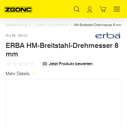
Inhaltsverzeichnis
ERBA HM-Breitstahl-Drehmesser 8 mm
Weitere Artikel in dieser Kategorie
Hauptinhalt
Inhaltsverzeichnis
Hauptnavigation
Metallbearbeitung
Zubehör zu Drehbänke
HM-Breitstahl-Drehmesser 8 mm
Art.Nr. 26151
ERBA HM-Breitstahl-Drehmesser 8
mm
(0)
Jetzt Produkt bewerten
Kein
Beurteilungswert
Mehr Details
Link
auf
derselben
Seite.