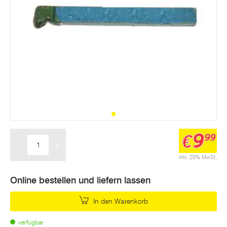
9
€
99
-
+
Menge
inkl. 20% MwSt.
Online bestellen und liefern lassen
In den Warenkorb
verfügbar