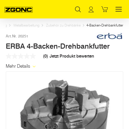
Inhaltsverzeichnis
ERBA 4-Backen-Drehbankfutter
Weitere Artikel in dieser Kategorie
Hauptinhalt
Inhaltsverzeichnis
Hauptnavigation
kzeug
Metallbearbeitung
Zubehör zu Drehbänke
4-Backen-Drehbankfutter
Art.Nr. 20251
ERBA 4-Backen-Drehbankfutter
(0)
Jetzt Produkt bewerten
Kein
Beurteilungswert
Mehr Details
Link
auf
derselben
Seite.