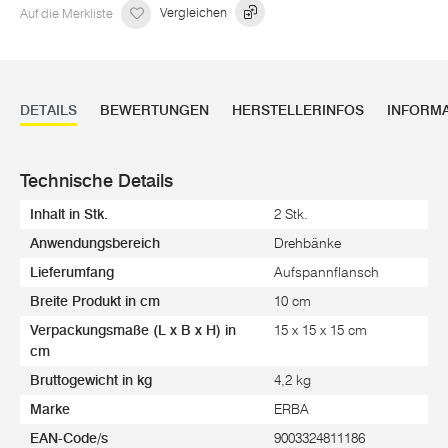
Auf die Merkliste
Vergleichen
DETAILS
BEWERTUNGEN
HERSTELLERINFOS
INFORM
Technische Details
Inhalt in Stk.
2 Stk.
Anwendungsbereich
Drehbänke
Lieferumfang
Aufspannflansch
Breite Produkt in cm
10 cm
Verpackungsmaße (L x B x H) in
15 x 15 x 15 cm
cm
Bruttogewicht in kg
4,2 kg
Marke
ERBA
EAN-Code/s
9003324811186