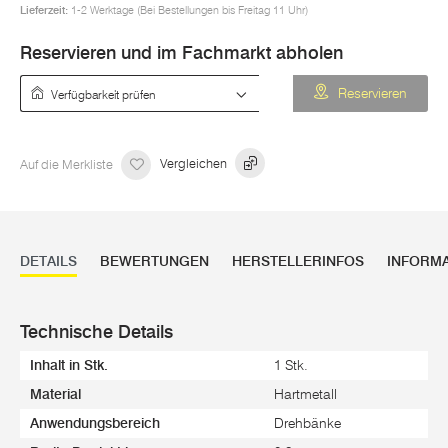
Lieferzeit:
1-2 Werktage (Bei Bestellungen bis Freitag 11 Uhr)
Reservieren und im Fachmarkt abholen
Verfügbarkeit prüfen
Reservieren
Auf die Merkliste
Vergleichen
DETAILS
BEWERTUNGEN
HERSTELLERINFOS
INFORM
Technische Details
Inhalt in Stk.
1 Stk.
Material
Hartmetall
Anwendungsbereich
Drehbänke