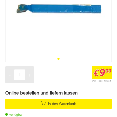
9
€
99
-
+
Menge
inkl. 20% MwSt.
Online bestellen und liefern lassen
In den Warenkorb
verfügbar