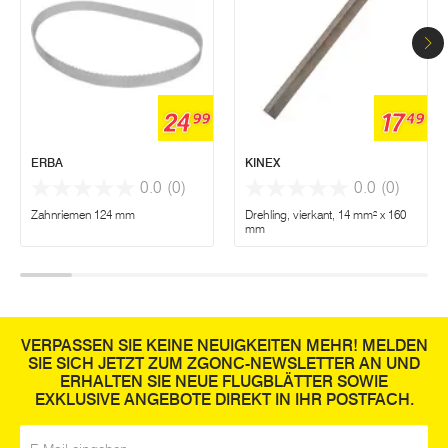
24
17
99
49
ERBA
KINEX
0.0
(0)
0.0
(0)
Zahnriemen 124 mm
Drehling, vierkant, 14 mm² x 160
mm
VERPASSEN SIE KEINE NEUIGKEITEN MEHR! MELDEN
SIE SICH JETZT ZUM ZGONC-NEWSLETTER AN UND
ERHALTEN SIE NEUE FLUGBLÄTTER SOWIE
EXKLUSIVE ANGEBOTE DIREKT IN IHR POSTFACH.
E-Mail
*