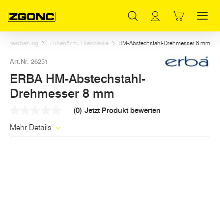
Inhaltsverzeichnis
ERBA HM-Abstechstahl-Drehmesser 8 mm
Weitere Artikel in dieser Kategorie
Hauptinhalt
Inhaltsverzeichnis
Hauptnavigation
tallbearbeitung
Zubehör zu Drehbänke
HM-Abstechstahl-Drehmesser 8 mm
Art.Nr. 26251
ERBA HM-Abstechstahl-
Drehmesser 8 mm
(0)
Jetzt Produkt bewerten
Kein
Beurteilungswert
Mehr Details
Link
auf
derselben
Seite.