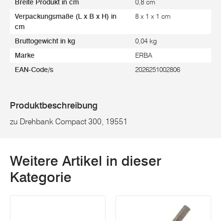
Breite Produkt in cm
0,8 cm
Verpackungsmaße (L x B x H) in
8 x 1 x 1 cm
cm
Bruttogewicht in kg
0,04 kg
Marke
ERBA
EAN-Code/s
2026251002806
Produktbeschreibung
zu Drehbank Compact 300, 19551
Weitere Artikel in dieser
Kategorie