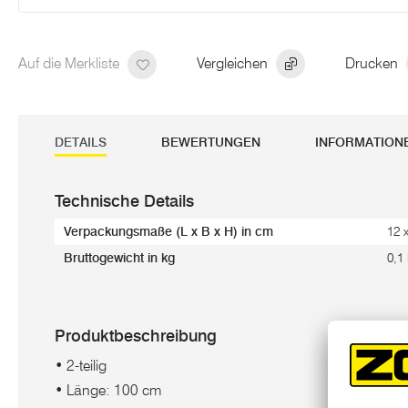
Auf die Merkliste
Vergleichen
Drucken
DETAILS
BEWERTUNGEN
INFORMATION
Technische Details
Verpackungsmaße (L x B x H) in cm
12 
Bruttogewicht in kg
0,1
Produktbeschreibung
• 2-teilig
• Länge: 100 cm