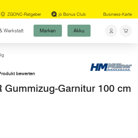
ZGONC-Ratgeber
jö Bonus Club
Business-Karte
& Werkstatt
Marken
Akku
lig
 Produkt bewerten
Gummizug-Garnitur 100 cm