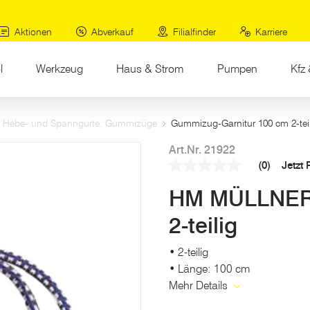
Aktionen
Abverkauf
Filialfinder
Karriere
l
Werkzeug
Haus & Strom
Pumpen
Kfz 
Hebe- und Spanngurte, Gummizüge
Gummizug-Garnitur 100 cm 2-tei
Art.Nr. 21922
(0)
Jetzt
Kein
Beurteilungswert
HM MÜLLNER 
Link
auf
derselben
2-teilig
Seite.
• 2-teilig
• Länge: 100 cm
Mehr Details