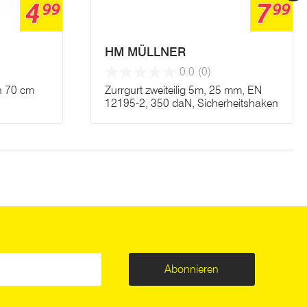
4
7
99
99
HM MÜLLNER
0.0
(0)
n 70 cm
Zurrgurt zweiteilig 5m, 25 mm, EN
12195-2, 350 daN, Sicherheitshaken
Abonnieren