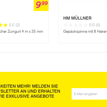
9
99
HM MÜLLNER
5.0
(2)
0.0
(0)
cher Zurrgurt 4 m x 25 mm
Gepäckspinne mit 8 Hake
GKEITEN MEHR! MELDEN SIE
WSLETTER AN UND ERHALTEN
E-Mail
*
IE EXKLUSIVE ANGEBOTE