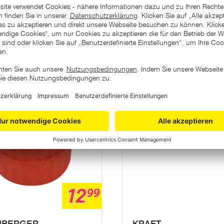
ategorie
12
99