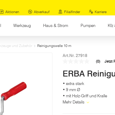
Aktionen
Abverkauf
Filialfinder
Karriere
l
Werkzeug
Haus & Strom
Pumpen
Kfz 
erkzeuge und Zubehör
Reinigungswelle 10 m
Art.Nr. 27918
(0)
Jetzt
Kein
Beurteilungswert
ERBA Reinigu
Link
auf
derselben
• extra stark
Seite.
• 9 mm Ø
• mit Holz-Griff und Kralle
Mehr Details