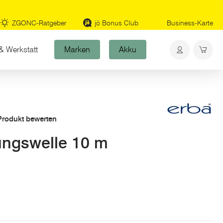
ZGONC-Ratgeber
jö Bonus Club
Business-Karte
& Werkstatt
Marken
Akku
 Produkt bewerten
ngswelle 10 m