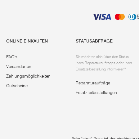
ONLINE EINKAUFEN
STATUSABFRAGE
FAQ's
Sie möchten sich über den Status
Ihres Reparaturauftrages oder Ihrer
Versandarten
Ersatzteilbestellung informieren?
Zahlungsmöglichkeiten
Reparaturaufträge
Gutscheine
Ersatzteilbestellungen
*der "statt"-Preis ist der niedrigst