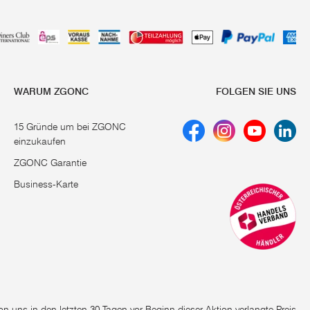
WARUM ZGONC
FOLGEN SIE UNS
15 Gründe um bei ZGONC
einzukaufen
ZGONC Garantie
Business-Karte
e von uns in den letzten 30 Tagen vor Beginn dieser Aktion verlangte Preis