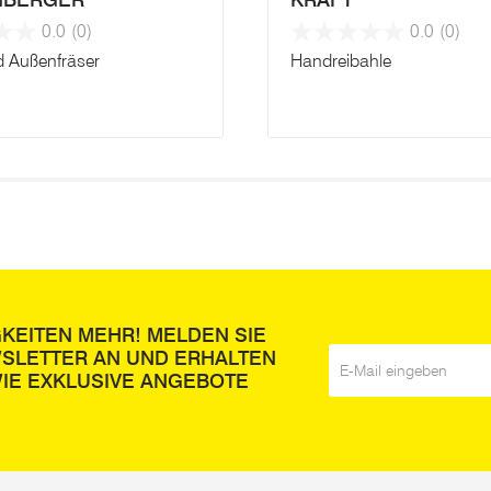
NBERGER
KRAFT
0.0
(0)
0.0
(0)
d Außenfräser
Handreibahle
GKEITEN MEHR! MELDEN SIE
WSLETTER AN UND ERHALTEN
E-Mail
*
IE EXKLUSIVE ANGEBOTE