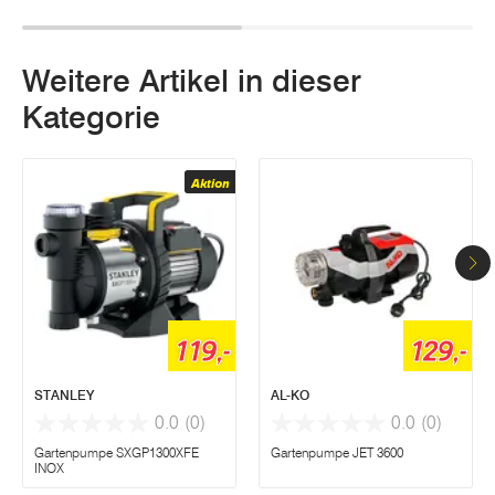
Weitere Artikel in dieser
Kategorie
Aktion
119,-
129,-
STANLEY
AL-KO
0.0
(0)
0.0
(0)
Gartenpumpe SXGP1300XFE
Gartenpumpe JET 3600
INOX