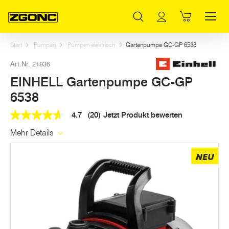
Inhaltsverzeichnis
EINHELL Gartenpumpe GC-GP 6538
Dazu passt
Weitere Artikel in dieser Kategorie
Hauptinhalt
Inhaltsverzeichnis
Hauptnavigation
Start
Pumpen
Pumpen elektrisch
Gartenpumpe GC-GP 6538
Art.Nr. 21836
EINHELL Gartenpumpe GC-GP
6538
4.7
(20)
Jetzt Produkt bewerten
4.7
out
Mehr Details
of
5
stars,
NEU
average
rating
value.
Read
20
Reviews.
Link
auf
derselben