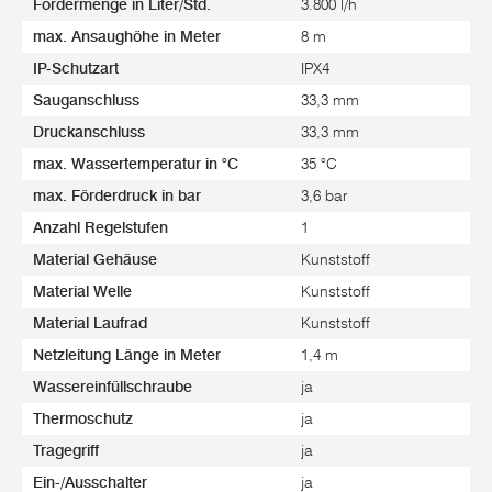
Fördermenge in Liter/Std.
3.800 l/h
max. Ansaughöhe in Meter
8 m
IP-Schutzart
IPX4
Sauganschluss
33,3 mm
Druckanschluss
33,3 mm
max. Wassertemperatur in °C
35 °C
max. Förderdruck in bar
3,6 bar
Anzahl Regelstufen
1
Material Gehäuse
Kunststoff
Material Welle
Kunststoff
Material Laufrad
Kunststoff
Netzleitung Länge in Meter
1,4 m
Wassereinfüllschraube
ja
Thermoschutz
ja
Tragegriff
ja
Ein-/Ausschalter
ja