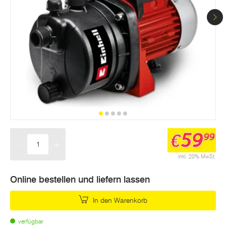
Seite.
59
€
99
-
+
Menge
inkl. 20% MwSt.
Online bestellen und liefern lassen
In den Warenkorb
verfügbar