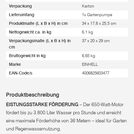
Verpackung
Karton
Lieferumfang
1x Gartenpumpe
Produktmaße (L x B x H) in cm
34 x 17,8 x 25,5 cm
Nettogewicht ca. in kg
6,1 kg
Verpackungsmaße (L x B x H) in
37 x 20 x 29 cm
cm
Bruttogewicht in kg
6,65 kg
Marke
EINHELL
EAN-Code/s
4006825603477
Produktbeschreibung
EISTUNGSSTARKE FÖRDERUNG
– Der 650-Watt-Motor
fördert bis zu 3.800 Liter Wasser pro Stunde und erreicht
eine maximale Förderhöhe von 36 Metern – ideal für Garten
und Regenwassernutzung.