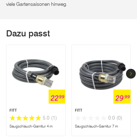
viele Gartensaisonen hinweg.
Dazu passt
22
29
99
99
FITT
FITT
5.0
(1)
0.0
(0)
Saugschlauch-Garnitur 4 m
Saugschlauch-Garnitur 7 m