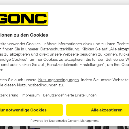
 einen hohen Tragekomfort
Innenflächen sorgen für eine
Fingerkuppen an Daumen und
nen, ohne die Handschuhe
ategorie
Varianten