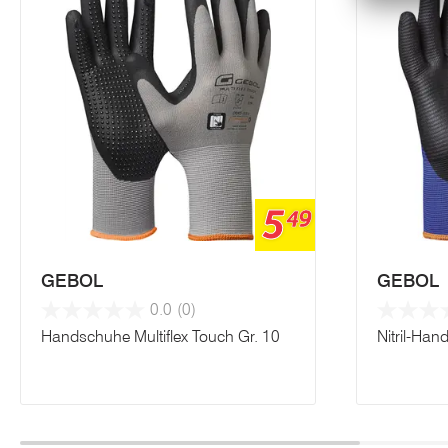
5
49
GEBOL
GEBOL
0.0
(0)
Handschuhe Multiflex Touch Gr. 10
Nitril-Han