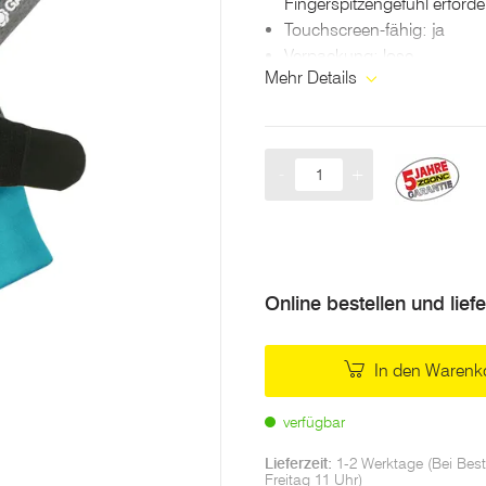
Fingerspitzengefühl erforde
Touchscreen-fähig: ja
Verpackung: lose
Mehr Details
-
+
Menge
Online bestellen und lief
In den Warenk
verfügbar
Lieferzeit:
1-2 Werktage (Bei Best
Freitag 11 Uhr)