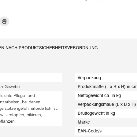
EN NACH PRODUKTSICHERHEITSVERORDNUNG
Verpackung
sh-Gewebe
Produktmaße (L x B x H) in c
 leichte Pflege- und
Nettogewicht ca. in kg
anzarbeiten, bei denen
Verpackungsmaße (L x B x H)
gerspitzengefühl erforderlich ist.
Bruttogewicht in kg
w. Umtopfen, pikieren,
pflanzen
Marke
EAN-Code/s