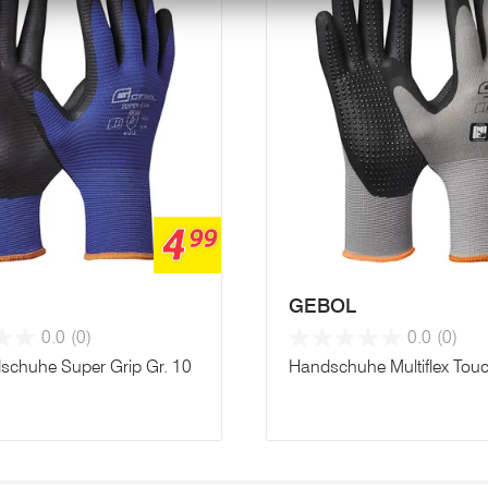
4
99
GEBOL
0.0
(0)
0.0
(0)
dschuhe Super Grip Gr. 10
Handschuhe Multiflex Touc