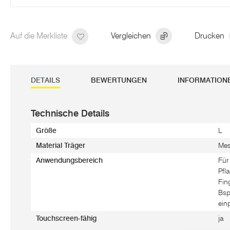
Auf die Merkliste
Vergleichen
Drucken
DETAILS
BEWERTUNGEN
INFORMATION
Technische Details
Größe
L
Material Träger
Me
Anwendungsbereich
Für
Pfl
Fin
Bsp
ein
Touchscreen-fähig
ja