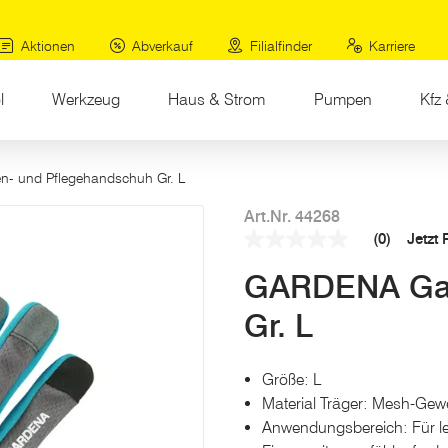
Aktionen
Abverkauf
Filialfinder
Karriere
l
Werkzeug
Haus & Strom
Pumpen
Kfz 
en- und Pflegehandschuh Gr. L
Art.Nr. 44268
(0)
Jetzt
Kein
Beurteilungswert
GARDENA Gar
Link
auf
derselben
Gr. L
Seite.
Größe: L
Material Träger: Mesh-Ge
Anwendungsbereich: Für lei