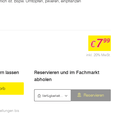
rlich ist. Bspw. Umtopfen, pikieren, einpflanzen
7
99
€
inkl. 20% MwSt.
ern lassen
Reservieren und im Fachmarkt
abholen
orb
Verfügbarkeit prüfen
Reservieren
ellungen bis