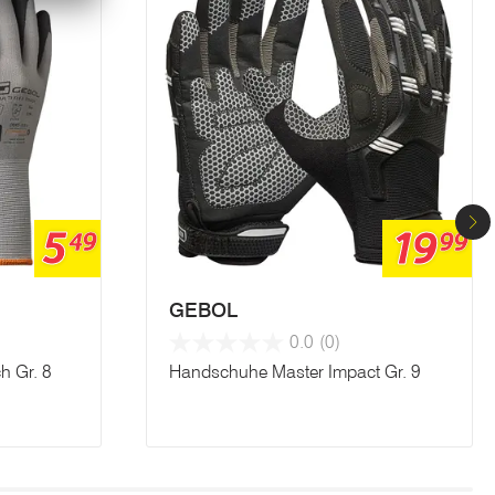
5
19
49
99
GEBOL
0.0
(0)
h Gr. 8
Handschuhe Master Impact Gr. 9