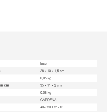
lose
m
28 x 10 x 1,5 cm
0,05 kg
 in cm
35 x 11 x 2 cm
0,08 kg
GARDENA
4078500051712