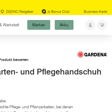
ZGONC-Ratgeber
jö Bonus Club
Business-Karte
& Werkstatt
Marken
Akku
 Produkt bewerten
ten- und Pflegehandschuh
webe
chte Pflege- und Pflanzarbeiten, bei denen