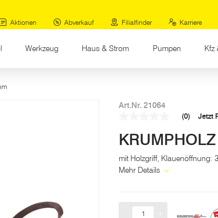
Aktionen
Abverkauf
Filialfinder
Karriere
l
Werkzeug
Haus & Strom
Pumpen
Kfz 
 mm
Art.Nr. 21064
(0)
Jetzt
Kein
Beurteilungswert
KRUMPHOLZ F
Link
auf
derselben
mit Holzgriff, Klauenöffnung
Seite.
Mehr Details
-
+