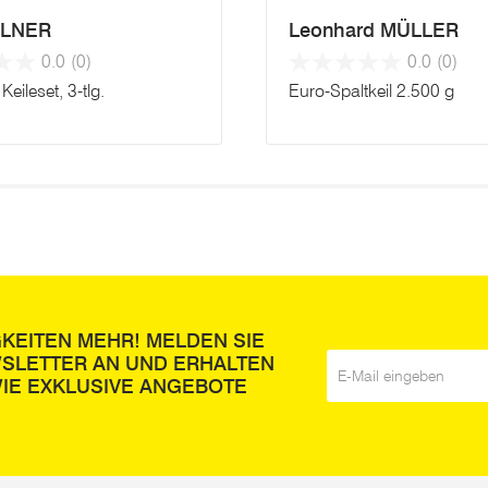
LNER
Leonhard MÜLLER
0.0
(0)
0.0
(0)
Keileset, 3-tlg.
Euro-Spaltkeil 2.500 g
GKEITEN MEHR! MELDEN SIE
WSLETTER AN UND ERHALTEN
E-Mail
*
IE EXKLUSIVE ANGEBOTE