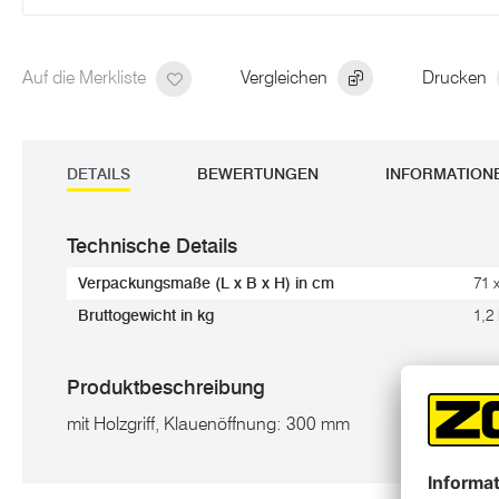
Auf die Merkliste
Vergleichen
Drucken
DETAILS
BEWERTUNGEN
INFORMATION
Technische Details
Verpackungsmaße (L x B x H) in cm
71 
Bruttogewicht in kg
1,2
Produktbeschreibung
mit Holzgriff, Klauenöffnung: 300 mm