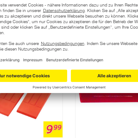
ategorie
9
99