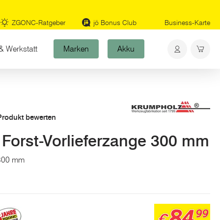
ZGONC-Ratgeber
jö Bonus Club
Business-Karte
& Werkstatt
Marken
Akku
 Produkt bewerten
orst-Vorlieferzange 300 mm
: 300 mm
84
99