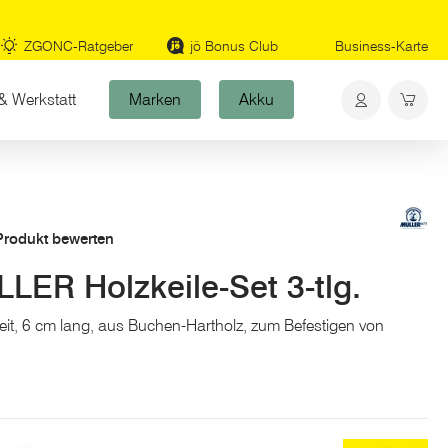
ZGONC-Ratgeber
jö Bonus Club
Business-Karte
& Werkstatt
Marken
Akku
 Produkt bewerten
LER Holzkeile-Set 3-tlg.
eit, 6 cm lang, aus Buchen-Hartholz, zum Befestigen von