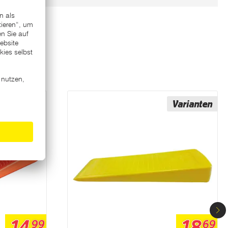
Varianten
99
69