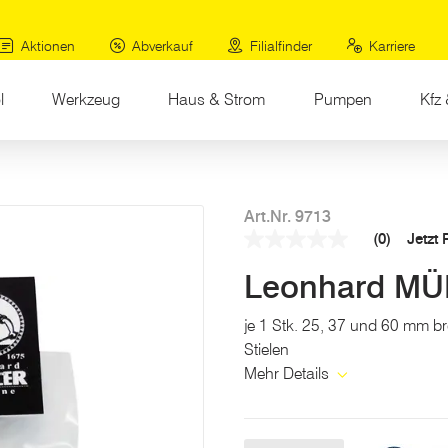
Aktionen
Abverkauf
Filialfinder
Karriere
l
Werkzeug
Haus & Strom
Pumpen
Kfz 
Art.Nr. 9713
(0)
Jetzt
Kein
Beurteilungswert
Leonhard MÜL
Link
auf
derselben
je 1 Stk. 25, 37 und 60 mm br
Seite.
Stielen
Mehr Details