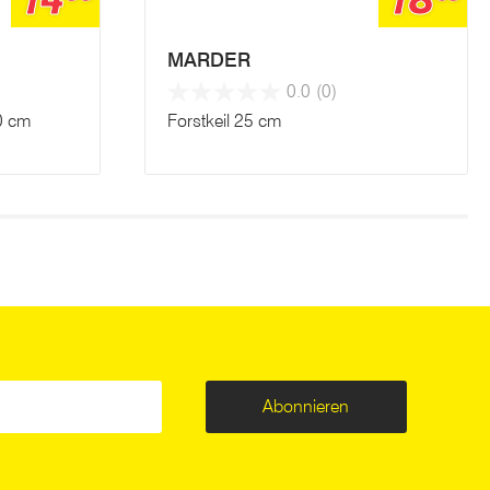
14
18
MARDER
0.0
(0)
20 cm
Forstkeil 25 cm
Abonnieren