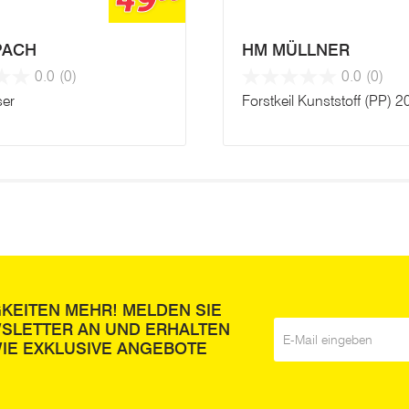
49
PACH
HM MÜLLNER
0.0
(0)
0.0
(0)
er
Forstkeil Kunststoff (PP) 
GKEITEN MEHR! MELDEN SIE
WSLETTER AN UND ERHALTEN
E-Mail
*
IE EXKLUSIVE ANGEBOTE