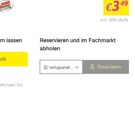
3
49
€
inkl. 20% MwSt.
ern lassen
Reservieren und im Fachmarkt
abholen
orb
Verfügbarkeit prüfen
Reservieren
ellungen bis