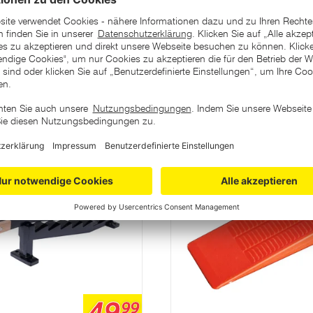
ategorie
99