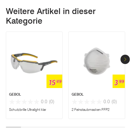
Weitere Artikel in dieser
Kategorie
15
3
49
99
GEBOL
GEBOL
0.0
(0)
0.0
(0)
Schutzbrille Ultralight klar
2 Feinstaubmasken FFP2