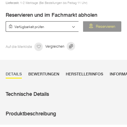
Lieferzeit:
1-2 Werktage (Bei Bestellungen bis Freitag 11 Uhr)
Reservieren und im Fachmarkt abholen
Verfügbarkeit prüfen
Reservieren
Auf die Merkliste
Vergleichen
DETAILS
BEWERTUNGEN
HERSTELLERINFOS
INFORM
Technische Details
Produktbeschreibung