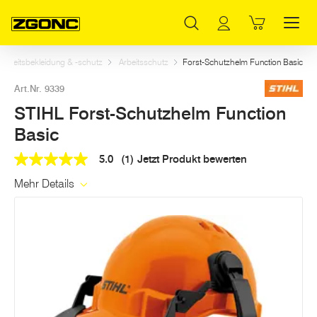
Inhaltsverzeichnis
STIHL Forst-Schutzhelm Function Basic
Weitere Artikel in dieser Kategorie
Hauptinhalt
Inhaltsverzeichnis
Hauptnavigation
Arbeitsbekleidung & -schutz
Arbeitsschutz
Forst-Schutzhelm Function Basic
Art.Nr. 9339
STIHL Forst-Schutzhelm Function
Basic
5.0
(1)
Jetzt Produkt bewerten
5.0
out
Mehr Details
of
5
stars,
average
rating
value.
Read
a
Review.
Link
auf
derselben