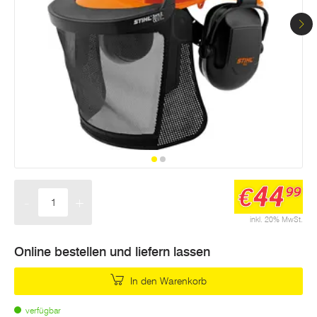
Seite.
44
€
99
-
+
Menge
inkl. 20% MwSt.
Online bestellen und liefern lassen
In den Warenkorb
verfügbar