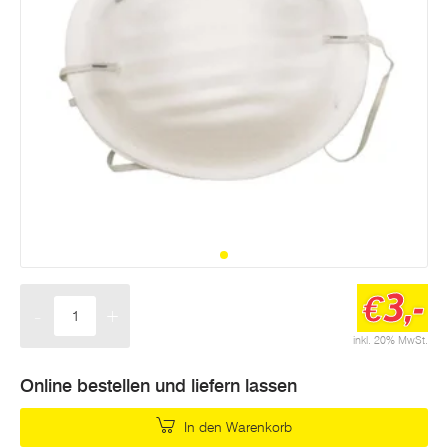
3,-
€
-
+
Menge
inkl. 20% MwSt.
Online bestellen und liefern lassen
In den Warenkorb