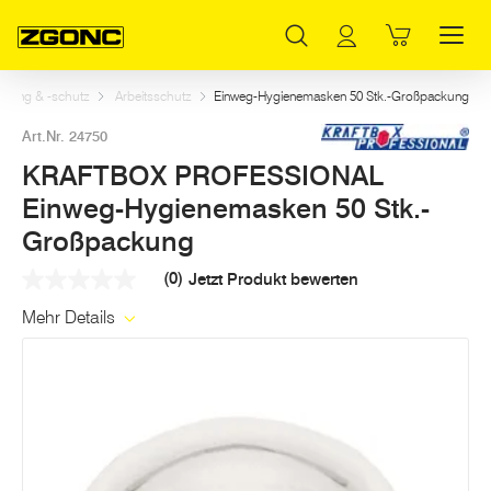
Inhaltsverzeichnis
KRAFTBOX PROFESSIONAL Einweg-Hygienemasken 50 Stk.-Großpackung
Weitere Artikel in dieser Kategorie
Hauptinhalt
Inhaltsverzeichnis
Hauptnavigation
eidung & -schutz
Arbeitsschutz
Einweg-Hygienemasken 50 Stk.-Großpackung
Art.Nr. 24750
KRAFTBOX PROFESSIONAL
Einweg-Hygienemasken 50 Stk.-
Großpackung
(0)
Jetzt Produkt bewerten
Kein
Beurteilungswert
Mehr Details
Link
auf
derselben
Seite.