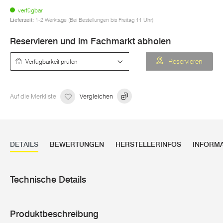
verfügbar
Lieferzeit:
1-2 Werktage (Bei Bestellungen bis Freitag 11 Uhr)
Reservieren und im Fachmarkt abholen
Verfügbarkeit prüfen
Reservieren
Auf die Merkliste
Vergleichen
DETAILS
BEWERTUNGEN
HERSTELLERINFOS
INFORM
Technische Details
Produktbeschreibung