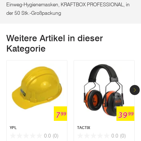
Einweg-Hygienemasken, KRAFTBOX PROFESSIONAL, in
der 50 Stk.-Großpackung
Weitere Artikel in dieser
Kategorie
7
39
99
99
YPL
TACTIX
0.0
(0)
0.0
(0)