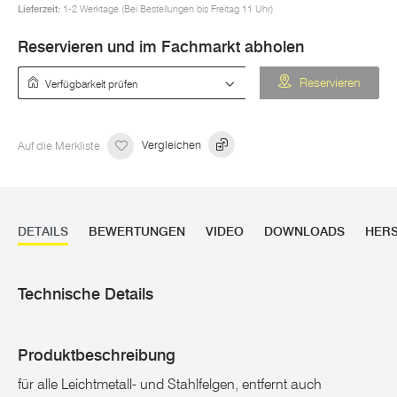
Lieferzeit:
1-2 Werktage (Bei Bestellungen bis Freitag 11 Uhr)
Reservieren und im Fachmarkt abholen
Verfügbarkeit prüfen
Reservieren
Auf die Merkliste
Vergleichen
DETAILS
BEWERTUNGEN
VIDEO
DOWNLOADS
HERS
Technische Details
Produktbeschreibung
für alle Leichtmetall- und Stahlfelgen, entfernt auch