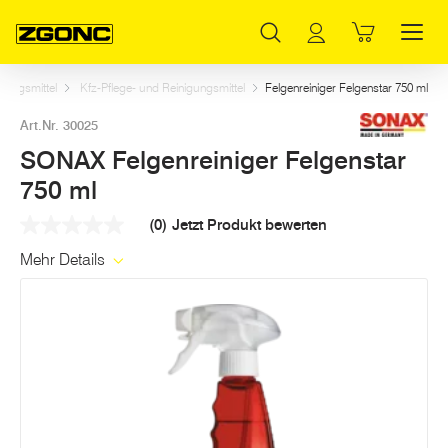
Inhaltsverzeichnis
SONAX Felgenreiniger Felgenstar 750 ml
Weitere Artikel in dieser Kategorie
Hauptinhalt
Inhaltsverzeichnis
Hauptnavigation
igungsmittel
Kfz-Pflege- und Reinigungsmittel
Felgenreiniger Felgenstar 750 ml
Art.Nr. 30025
SONAX Felgenreiniger Felgenstar
750 ml
(0)
Jetzt Produkt bewerten
Kein
Beurteilungswert
Mehr Details
Link
auf
derselben
Seite.