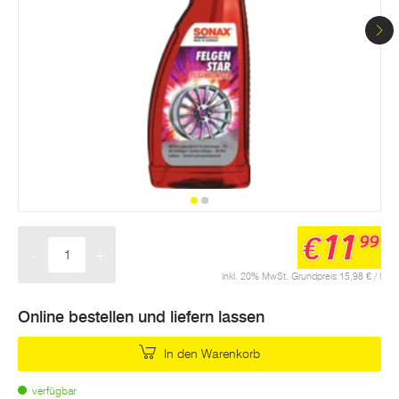
11
€
99
-
+
Menge
inkl. 20% MwSt. Grundpreis 15,98 € / l
Online bestellen und liefern lassen
In den Warenkorb
verfügbar