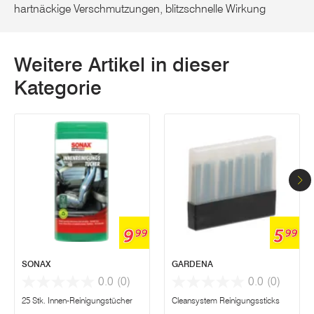
hartnäckige Verschmutzungen, blitzschnelle Wirkung
Weitere Artikel in dieser
Kategorie
9
5
99
99
SONAX
GARDENA
0.0
(0)
0.0
(0)
25 Stk. Innen-Reinigungstücher
Cleansystem Reinigungssticks