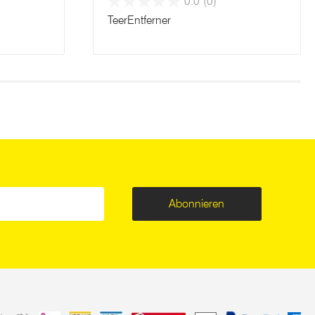
0.0
(0)
TeerEntferner
Abonnieren