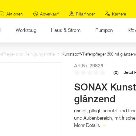
Aktionen
Abverkauf
Filialfinder
Karriere
l
Werkzeug
Haus & Strom
Pumpen
Kfz 
z-Pflege- und Reinigungsmittel
Kunststoff-Tiefenpfleger 300 ml glänzen
Art.Nr. 29825
(0)
Jetzt
Kein
Beurteilungswert
SONAX Kunstst
Link
auf
derselben
glänzend
Seite.
reinigt, pflegt, schützt und f
und Außenbereich, mit frische
Mehr Details