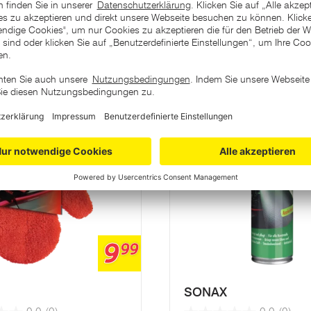
ategorie
9
99
SONAX