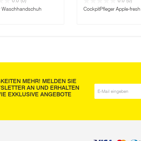
0.0
(0)
0.0
(0)
er Waschhandschuh
CockpitPfleger Apple-fresh
GKEITEN MEHR! MELDEN SIE
WSLETTER AN UND ERHALTEN
E-Mail
*
IE EXKLUSIVE ANGEBOTE