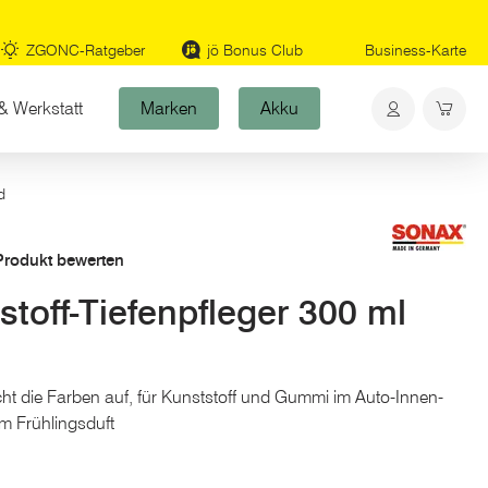
ZGONC-Ratgeber
jö Bonus Club
Business-Karte
& Werkstatt
Marken
Akku
d
 Produkt bewerten
off-Tiefenpfleger 300 ml
rischt die Farben auf, für Kunststoff und Gummi im Auto-Innen-
m Frühlingsduft