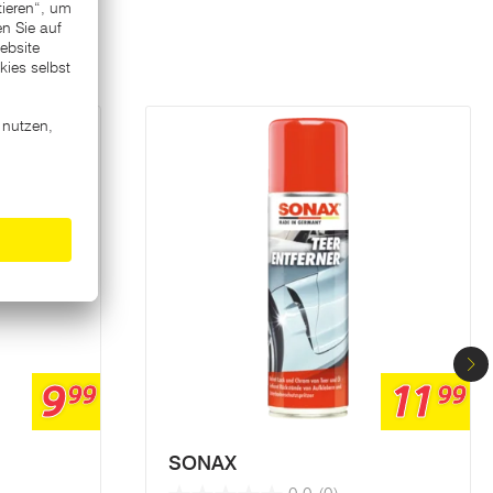
9
11
99
99
SONAX