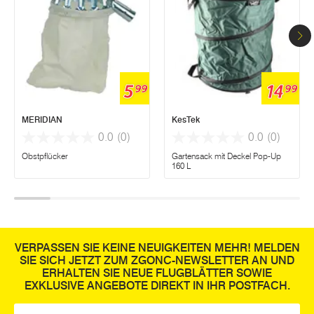
5
14
99
99
MERIDIAN
KesTek
0.0
(0)
0.0
(0)
Obstpflücker
Gartensack mit Deckel Pop-Up
160 L
VERPASSEN SIE KEINE NEUIGKEITEN MEHR! MELDEN
SIE SICH JETZT ZUM ZGONC-NEWSLETTER AN UND
ERHALTEN SIE NEUE FLUGBLÄTTER SOWIE
EXKLUSIVE ANGEBOTE DIREKT IN IHR POSTFACH.
E-Mail
*