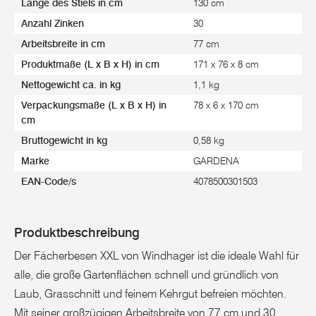
Länge des Stiels in cm
130 cm
Anzahl Zinken
30
Arbeitsbreite in cm
77 cm
Produktmaße (L x B x H) in cm
171 x 76 x 8 cm
Nettogewicht ca. in kg
1,1 kg
Verpackungsmaße (L x B x H) in
78 x 6 x 170 cm
cm
Bruttogewicht in kg
0,58 kg
Marke
GARDENA
EAN-Code/s
4078500301503
Produktbeschreibung
Der Fächerbesen XXL von Windhager ist die ideale Wahl für
alle, die große Gartenflächen schnell und gründlich von
Laub, Grasschnitt und feinem Kehrgut befreien möchten.
Mit seiner großzügigen Arbeitsbreite von 77 cm und 30