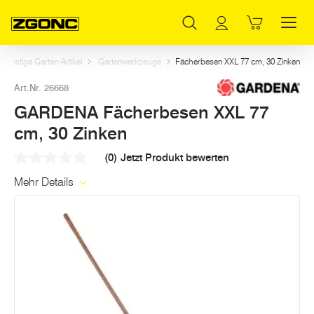
Inhaltsverzeichnis
GARDENA Fächerbesen XXL 77 cm, 30 Zinken
Weitere Artikel in dieser Kategorie
Hauptinhalt
Inhaltsverzeichnis
Hauptnavigation
sonstige Garten-Artikel
Gartenwerkzeuge
Fächerbesen XXL 77 cm, 30 Zinken
Art.Nr. 26668
GARDENA Fächerbesen XXL 77
cm, 30 Zinken
(0)
Jetzt Produkt bewerten
Kein
Beurteilungswert
Mehr Details
Link
auf
derselben
Seite.