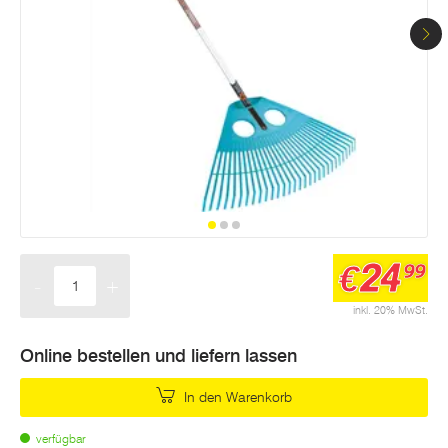
24
€
99
-
+
Menge
inkl. 20% MwSt.
Online bestellen und liefern lassen
In den Warenkorb
verfügbar