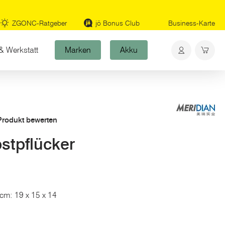
ZGONC-Ratgeber
jö Bonus Club
Business-Karte
& Werkstatt
Marken
Akku
 Produkt bewerten
tpflücker
 cm: 19 x 15 x 14