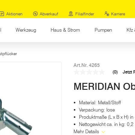
Aktionen
Abverkauf
Filialfinder
Karriere
l
Werkzeug
Haus & Strom
Pumpen
Kfz 
tpflücker
Art.Nr. 4265
(0)
Jetzt
Kein
Beurteilungswert
MERIDIAN Obs
Link
auf
derselben
Seite.
Material: Metall/Stoff
Verpackung: lose
Produktmaße (L x B x H) in
Nettogewicht ca. in kg: 0,2
Mehr Details