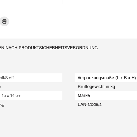
EN NACH PRODUKTSICHERHEITSVERORDNUNG
ll/Stoff
Verpackungsmaße (L x B x H)
e
Bruttogewicht in kg
x 15 x 14 cm
Marke
 kg
EAN-Code/s