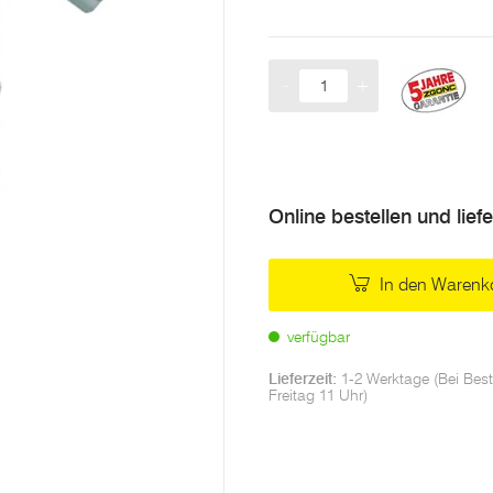
-
+
Menge
Online bestellen und lief
In den Warenk
verfügbar
Lieferzeit:
1-2 Werktage (Bei Best
Freitag 11 Uhr)