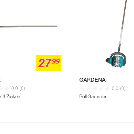
27
99
R
GARDENA
0.0
(0)
0.0
(0)
 4 Zinken
Roll-Sammler