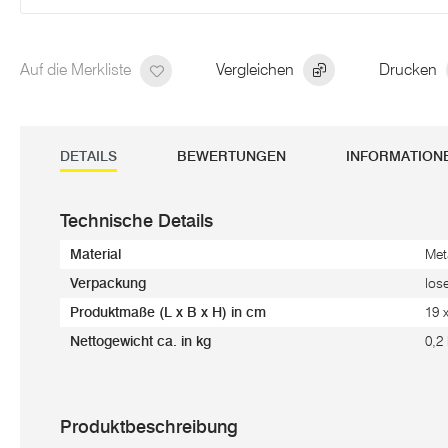
Auf die Merkliste
Vergleichen
Drucken
DETAILS
BEWERTUNGEN
INFORMATION
Technische Details
Material
Meta
Verpackung
los
Produktmaße (L x B x H) in cm
19 
Nettogewicht ca. in kg
0,2
Produktbeschreibung