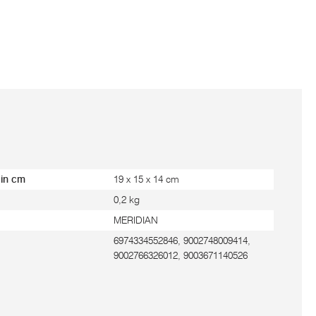
 in cm
19 x 15 x 14 cm
0,2 kg
MERIDIAN
6974334552846, 9002748009414,
9002766326012, 9003671140526