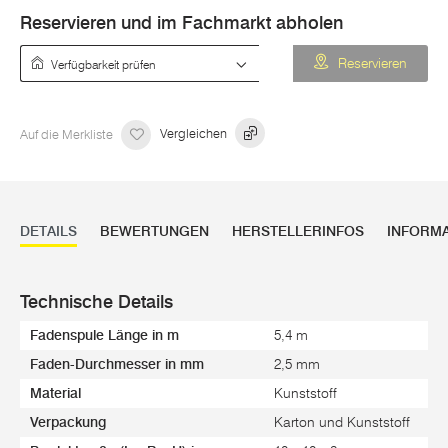
Reservieren und im Fachmarkt abholen
Verfügbarkeit prüfen
Reservieren
Auf die Merkliste
Vergleichen
DETAILS
BEWERTUNGEN
HERSTELLERINFOS
INFORM
Technische Details
Fadenspule Länge in m
5,4 m
Faden-Durchmesser in mm
2,5 mm
Material
Kunststoff
Verpackung
Karton und Kunststoff