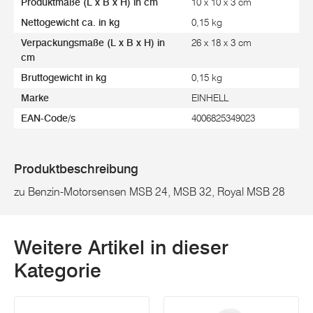
Produktmaße (L x B x H) in cm
10 x 10 x 3 cm
Nettogewicht ca. in kg
0,15 kg
Verpackungsmaße (L x B x H) in
26 x 18 x 3 cm
cm
Bruttogewicht in kg
0,15 kg
Marke
EINHELL
EAN-Code/s
4006825349023
Produktbeschreibung
zu Benzin-Motorsensen MSB 24, MSB 32, Royal MSB 28
Weitere Artikel in dieser
Kategorie