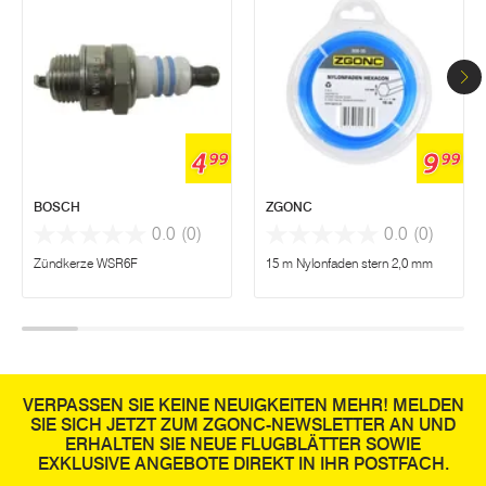
4
9
99
99
BOSCH
ZGONC
0.0
(0)
0.0
(0)
Zündkerze WSR6F
15 m Nylonfaden stern 2,0 mm
VERPASSEN SIE KEINE NEUIGKEITEN MEHR! MELDEN
SIE SICH JETZT ZUM ZGONC-NEWSLETTER AN UND
ERHALTEN SIE NEUE FLUGBLÄTTER SOWIE
EXKLUSIVE ANGEBOTE DIREKT IN IHR POSTFACH.