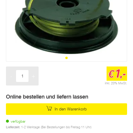
1,-
€
-
+
Menge
inkl. 20% MwSt.
Online bestellen und liefern lassen
In den Warenkorb
verfügbar
Lieferzeit:
1-2 Werktage (Bei Bestellungen bis Freitag 11 Uhr)