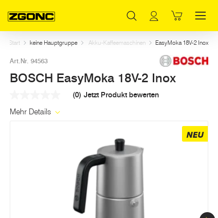
Inhaltsverzeichnis
BOSCH EasyMoka 18V-2 Inox
Dazu passt
Weitere Artikel in dieser Kategorie
Hauptinhalt
Inhaltsverzeichnis
Hauptnavigation
Start
keine Hauptgruppe
Akku-Kaffeemaschinen
EasyMoka 18V-2 Inox
Art.Nr. 94563
BOSCH EasyMoka 18V-2 Inox
(0)
Jetzt Produkt bewerten
Kein
Beurteilungswert
Mehr Details
Link
auf
derselben
NEU
Seite.