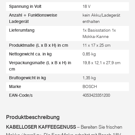
Spannung in Volt
18 V
Anzahl + Funktionsweise
kein Akku/Ladegerät
Ladegerät
enthalten
Lieferumfang
1x Basisstation 1x
Mokka-Kanne
Produktmaße (L x B x H) in cm
11 x 17 x 25 cm
Nettogewicht ca. in kg
0,85 kg
Verpackungsmaße (L x B x H) in
19,8 x 12,1 x 27,9 cm
cm
Bruttogewicht in kg
1,35 kg
Marke
BOSCH
EAN-Code/s
4053423351200
Produktbeschreibung
KABELLOSER KAFFEEGENUSS
– Bereiten Sie frischen