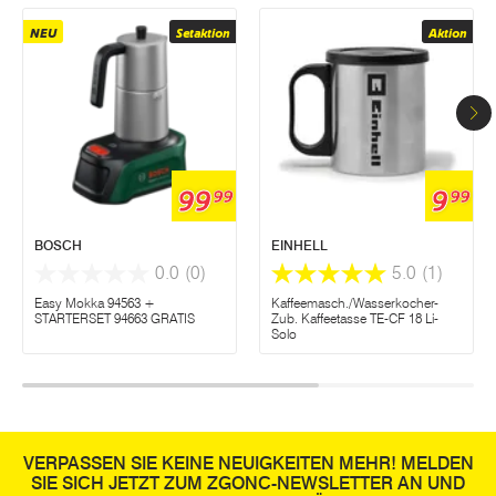
NEU
Setaktion
Aktion
99
9
99
99
BOSCH
EINHELL
0.0
(0)
5.0
(1)
Easy Mokka 94563 +
Kaffeemasch./Wasserkocher-
STARTERSET 94663 GRATIS
Zub. Kaffeetasse TE-CF 18 Li-
Solo
VERPASSEN SIE KEINE NEUIGKEITEN MEHR! MELDEN
SIE SICH JETZT ZUM ZGONC-NEWSLETTER AN UND