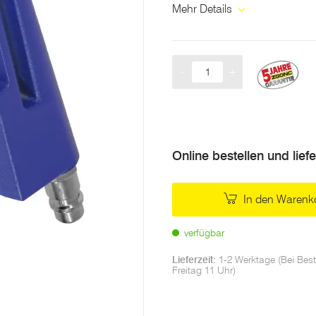
derselben
Mehr Details
Seite.
-
+
Menge
Online bestellen und lief
In den Warenk
verfügbar
Lieferzeit:
1-2 Werktage (Bei Best
Freitag 11 Uhr)