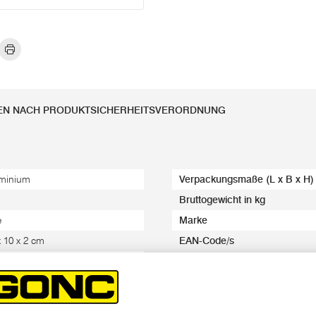
EN NACH PRODUKTSICHERHEITSVERORDNUNG
minium
Verpackungsmaße (L x B x H)
Bruttogewicht in kg
e
Marke
x 10 x 2 cm
EAN-Code/s
1 kg