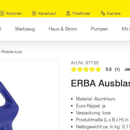
Aktionen
Abverkauf
Filialfinder
Karriere
l
Werkzeug
Haus & Strom
Pumpen
Kfz 
-Pistole kurz
Art.Nr. 87150
5.0
(1)
Je
5.0
out
ERBA Ausblas
of
5
stars,
average
Material: Aluminium
rating
value.
Euro-Nippel: ja
Read
Verpackung: lose
a
Review.
Produktmaße (L x B x H) in
Link
Nettogewicht ca. in kg: 0,1
auf