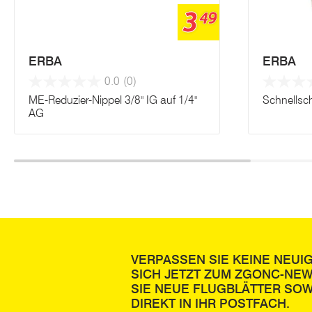
3
49
ERBA
ERBA
0.0
(0)
ME-Reduzier-Nippel 3/8" IG auf 1/4"
Schnellsc
AG
VERPASSEN SIE KEINE NEUI
SICH JETZT ZUM ZGONC-NE
SIE NEUE FLUGBLÄTTER SOW
DIREKT IN IHR POSTFACH.