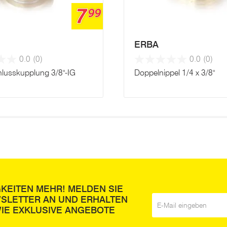
7
99
ERBA
0.0
(0)
0.0
(0)
hlusskupplung 3/8"-IG
Doppelnippel 1/4 x 3/8"
GKEITEN MEHR! MELDEN SIE
WSLETTER AN UND ERHALTEN
E-Mail
*
IE EXKLUSIVE ANGEBOTE