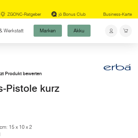
ZGONC-Ratgeber
jö Bonus Club
Business-Karte
& Werkstatt
Marken
Akku
tzt Produkt bewerten
-Pistole kurz
 cm: 15 x 10 x 2
1