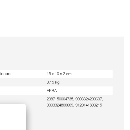
 in cm
15 x 10 x 2 cm
0,15 kg
ERBA
2087150004735, 9003324200607,
9003324800609, 9120141893215