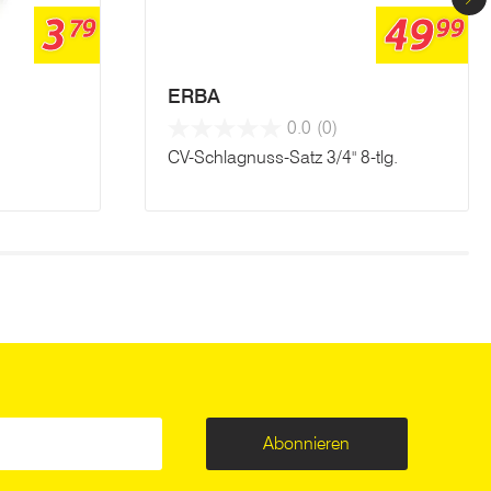
3
49
79
99
ERBA
0.0
(0)
CV-Schlagnuss-Satz 3/4" 8-tlg.
Abonnieren