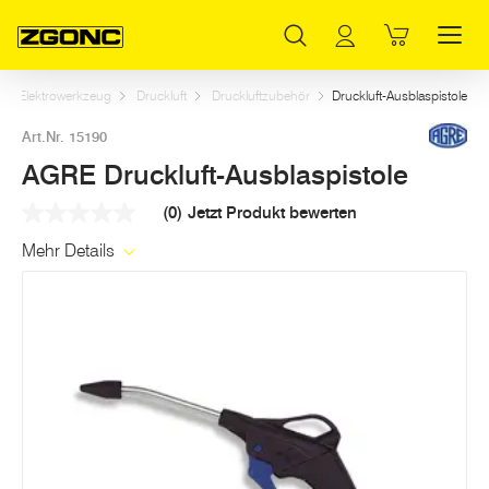
Inhaltsverzeichnis
AGRE Druckluft-Ausblaspistole
Weitere Artikel in dieser Kategorie
Hauptinhalt
Inhaltsverzeichnis
Hauptnavigation
Elektrowerkzeug
Druckluft
Druckluftzubehör
Druckluft-Ausblaspistole
Art.Nr. 15190
AGRE Druckluft-Ausblaspistole
(0)
Jetzt Produkt bewerten
Kein
Beurteilungswert
Mehr Details
Link
auf
derselben
Seite.