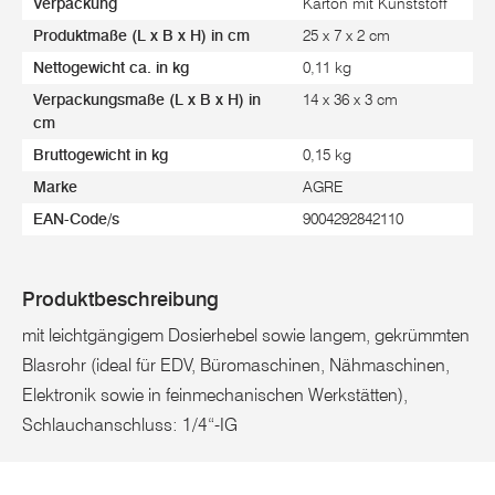
Verpackung
Karton mit Kunststoff
Produktmaße (L x B x H) in cm
25 x 7 x 2 cm
Nettogewicht ca. in kg
0,11 kg
Verpackungsmaße (L x B x H) in
14 x 36 x 3 cm
cm
Bruttogewicht in kg
0,15 kg
Marke
AGRE
EAN-Code/s
9004292842110
Produktbeschreibung
mit leichtgängigem Dosierhebel sowie langem, gekrümmten
Blasrohr (ideal für EDV, Büromaschinen, Nähmaschinen,
Elektronik sowie in feinmechanischen Werkstätten),
Schlauchanschluss: 1/4“-IG