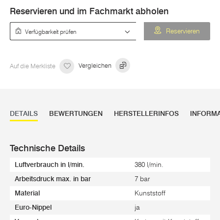
Reservieren und im Fachmarkt abholen
Verfügbarkeit prüfen
Reservieren
Auf die Merkliste
Vergleichen
DETAILS
BEWERTUNGEN
HERSTELLERINFOS
INFORM
Technische Details
Luftverbrauch in l/min.
380 l/min.
Arbeitsdruck max. in bar
7 bar
Material
Kunststoff
Euro-Nippel
ja