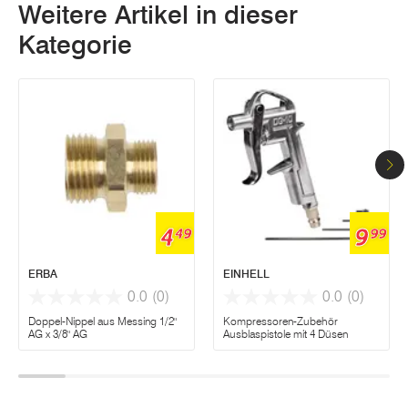
Weitere Artikel in dieser
Kategorie
4
9
49
99
ERBA
EINHELL
0.0
(0)
0.0
(0)
Doppel-Nippel aus Messing 1/2"
Kompressoren-Zubehör
AG x 3/8" AG
Ausblaspistole mit 4 Düsen