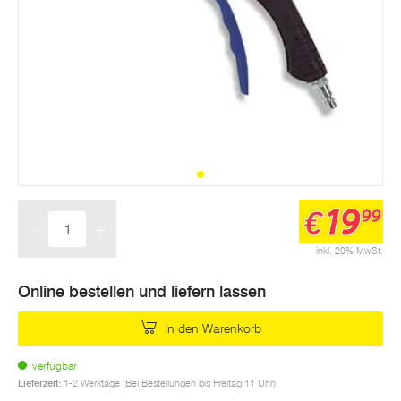
19
€
99
-
+
Menge
inkl. 20% MwSt.
Online bestellen und liefern lassen
In den Warenkorb
verfügbar
Lieferzeit:
1-2 Werktage (Bei Bestellungen bis Freitag 11 Uhr)