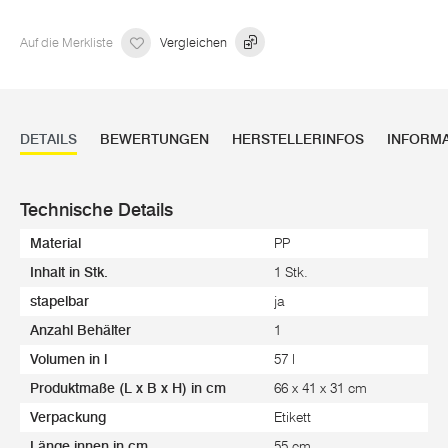
Auf die Merkliste
Vergleichen
DETAILS
BEWERTUNGEN
HERSTELLERINFOS
INFORM
Technische Details
Material
PP
Inhalt in Stk.
1 Stk.
stapelbar
ja
Anzahl Behälter
1
Volumen in l
57 l
Produktmaße (L x B x H) in cm
66 x 41 x 31 cm
Verpackung
Etikett
Länge innen in cm
55 cm