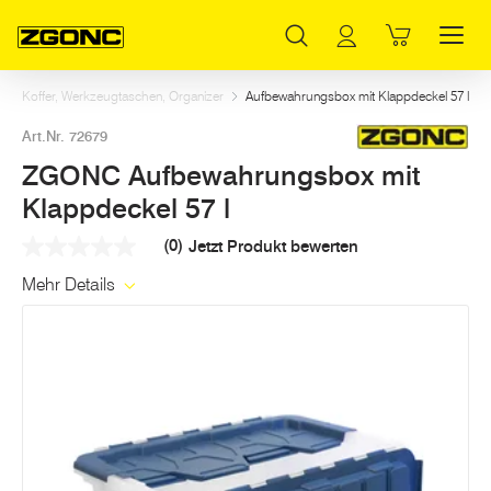
Inhaltsverzeichnis
ZGONC Aufbewahrungsbox mit Klappdeckel 57 l
Weitere Artikel in dieser Kategorie
Hauptinhalt
Inhaltsverzeichnis
Hauptnavigation
ten, Koffer, Werkzeugtaschen, Organizer
Aufbewahrungsbox mit Klappdeckel 57 l
Art.Nr. 72679
ZGONC Aufbewahrungsbox mit
Klappdeckel 57 l
(0)
Jetzt Produkt bewerten
Kein
Beurteilungswert
Mehr Details
Link
auf
derselben
Seite.