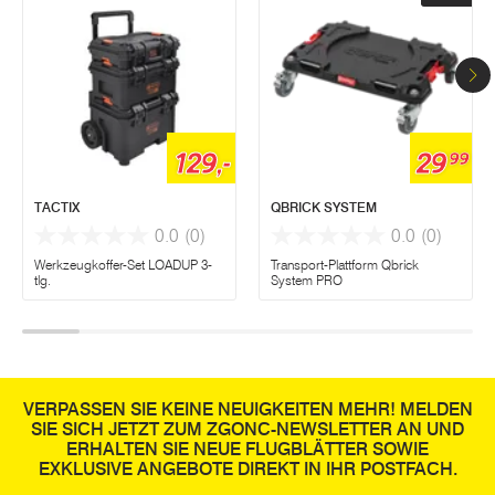
129,-
29
99
TACTIX
QBRICK SYSTEM
0.0
(0)
0.0
(0)
Werkzeugkoffer-Set LOADUP 3-
Transport-Plattform Qbrick
tlg.
System PRO
VERPASSEN SIE KEINE NEUIGKEITEN MEHR! MELDEN
SIE SICH JETZT ZUM ZGONC-NEWSLETTER AN UND
ERHALTEN SIE NEUE FLUGBLÄTTER SOWIE
EXKLUSIVE ANGEBOTE DIREKT IN IHR POSTFACH.