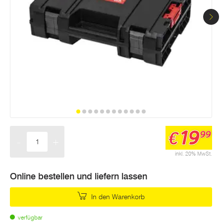
Seite.
19
€
99
-
+
Menge
inkl. 20% MwSt.
Online bestellen und liefern lassen
In den Warenkorb
verfügbar