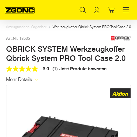
Inhaltsverzeichnis
QBRICK SYSTEM Werkzeugkoffer Qbrick System PRO Tool Case 2.0
Dazu passt
Weitere Artikel in dieser Kategorie
Hauptinhalt
Inhaltsverzeichnis
Hauptnavigation
r, Werkzeugtaschen, Organizer
Werkzeugkoffer Qbrick System PRO Tool Case 2.0
Art.Nr. 18535
QBRICK SYSTEM Werkzeugkoffer
Qbrick System PRO Tool Case 2.0
5.0
(1)
Jetzt Produkt bewerten
5.0
out
Mehr Details
of
5
stars,
Aktion
average
rating
value.
Read
a
Review.
Link
auf
derselben