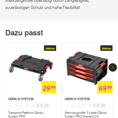
Werkzeugkoffer überzeugt durch Langlebigkeit,
zuverlässigen Schutz und hohe Flexibilität.
Dazu passt
Aktion
Aktion
29
69
99
99
QBRICK SYSTEM
QBRICK SYSTEM
0.0
(0)
0.0
(0)
Transport-Plattform Qbrick
Werkzeugkoffer 3 Laden Qbrick
System PRO
System PRO Drawer3 2.0