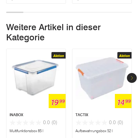
Weitere Artikel in dieser
Kategorie
Aktion
Aktion
19
14
99
99
INABOX
TACTIX
0.0
(0)
0.0
(0)
Multifunktionsbox 85 l
Aufbewahrungsbox 52 l