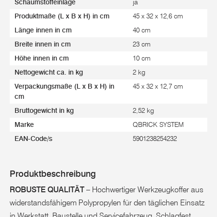
Schaumstoffeinlage
ja
Produktmaße (L x B x H) in cm
45 x 32 x 12,6 cm
Länge innen in cm
40 cm
Breite innen in cm
23 cm
Höhe innen in cm
10 cm
Nettogewicht ca. in kg
2 kg
Verpackungsmaße (L x B x H) in
45 x 32 x 12,7 cm
cm
Bruttogewicht in kg
2,52 kg
Marke
QBRICK SYSTEM
EAN-Code/s
5901238254232
Produktbeschreibung
ROBUSTE QUALITÄT
– Hochwertiger Werkzeugkoffer aus
widerstandsfähigem Polypropylen für den täglichen Einsatz
in Werkstatt, Baustelle und Servicefahrzeug. Schlagfest,