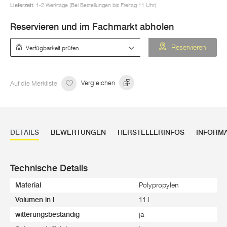
Lieferzeit:
1-2 Werktage (Bei Bestellungen bis Freitag 11 Uhr)
Reservieren und im Fachmarkt abholen
Verfügbarkeit prüfen
Reservieren
Auf die Merkliste
Vergleichen
DETAILS
BEWERTUNGEN
HERSTELLERINFOS
INFORM
Technische Details
Material
Polypropylen
Volumen in l
11 l
witterungsbeständig
ja