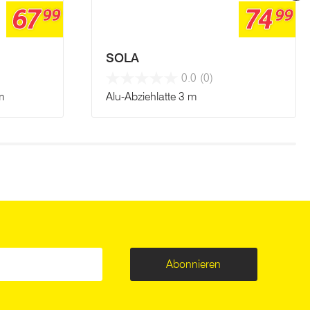
67
74
99
99
SOLA
0.0
(0)
m
Alu-Abziehlatte 3 m
Abonnieren