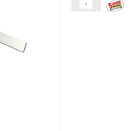
-
+
Menge