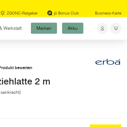
ZGONC-Ratgeber
jö Bonus Club
Business-Karte
& Werkstatt
Marken
Akku
 Produkt bewerten
iehlatte 2 m
 senkrecht)