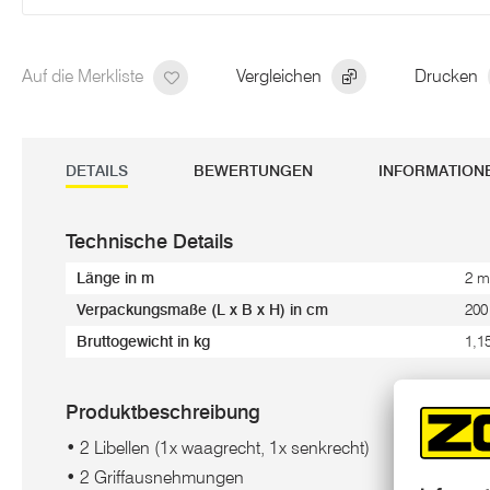
Auf die Merkliste
Vergleichen
Drucken
DETAILS
BEWERTUNGEN
INFORMATION
Technische Details
Länge in m
2 m
Verpackungsmaße (L x B x H) in cm
200
Bruttogewicht in kg
1,1
Produktbeschreibung
• 2 Libellen (1x waagrecht, 1x senkrecht)
• 2 Griffausnehmungen