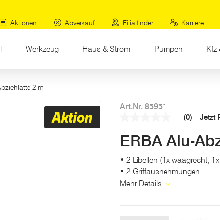
Aktionen
Abverkauf
Filialfinder
Karriere
l
Werkzeug
Haus & Strom
Pumpen
Kfz 
Abziehlatte 2 m
Art.Nr. 85951
Aktion
(0)
Jetzt
Kein
Beurteilungswert
ERBA Alu-Abz
Link
auf
derselben
• 2 Libellen (1x waagrecht, 1x
Seite.
• 2 Griffausnehmungen
Mehr Details