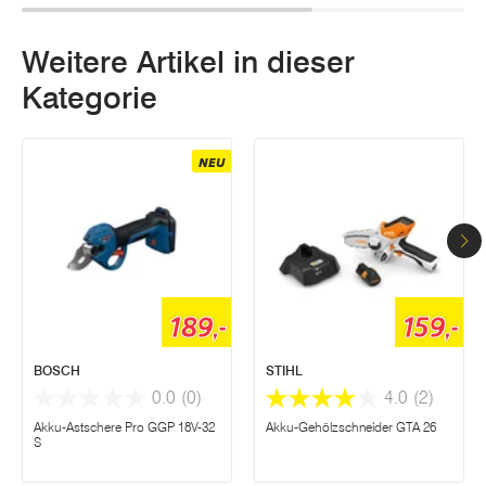
Weitere Artikel in dieser
Kategorie
NEU
189,-
159,-
BOSCH
STIHL
0.0
(0)
4.0
(2)
Akku-Astschere Pro GGP 18V-32
Akku-Gehölzschneider GTA 26
S