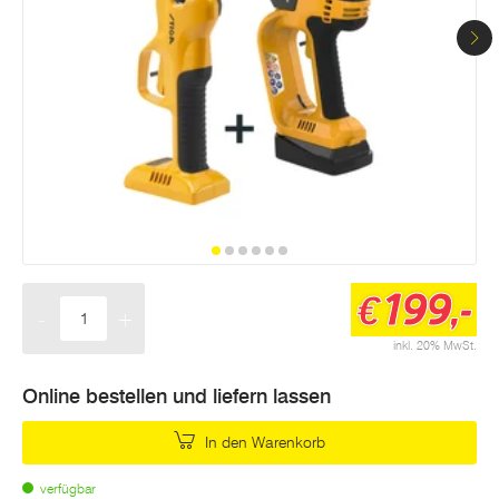
199,-
€
-
+
Menge
inkl. 20% MwSt.
Online bestellen und liefern lassen
In den Warenkorb
verfügbar