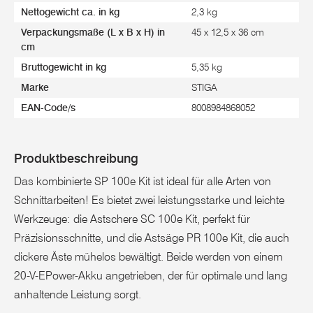
Nettogewicht ca. in kg
2,3 kg
Verpackungsmaße (L x B x H) in
45 x 12,5 x 36 cm
cm
Bruttogewicht in kg
5,35 kg
Marke
STIGA
EAN-Code/s
8008984868052
Produktbeschreibung
Das kombinierte SP 100e Kit ist ideal für alle Arten von
Schnittarbeiten! Es bietet zwei leistungsstarke und leichte
Werkzeuge: die Astschere SC 100e Kit, perfekt für
Präzisionsschnitte, und die Astsäge PR 100e Kit, die auch
dickere Äste mühelos bewältigt. Beide werden von einem
20-V-EPower-Akku angetrieben, der für optimale und lang
anhaltende Leistung sorgt.