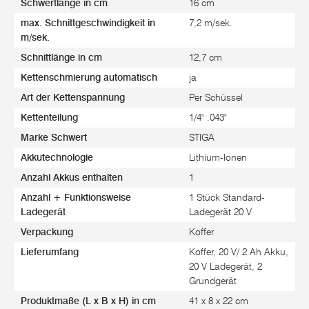
Schwertlänge in cm
16 cm
max. Schnittgeschwindigkeit in
7,2 m/sek.
m/sek.
Schnittlänge in cm
12,7 cm
Kettenschmierung automatisch
ja
Art der Kettenspannung
Per Schüssel
Kettenteilung
1/4" .043"
Marke Schwert
STIGA
Akkutechnologie
Lithium-Ionen
Anzahl Akkus enthalten
1
Anzahl + Funktionsweise
1 Stück Standard-
Ladegerät
Ladegerät 20 V
Verpackung
Koffer
Lieferumfang
Koffer, 20 V/ 2 Ah Akku,
20 V Ladegerät, 2
Grundgerät
Produktmaße (L x B x H) in cm
41 x 8 x 22 cm