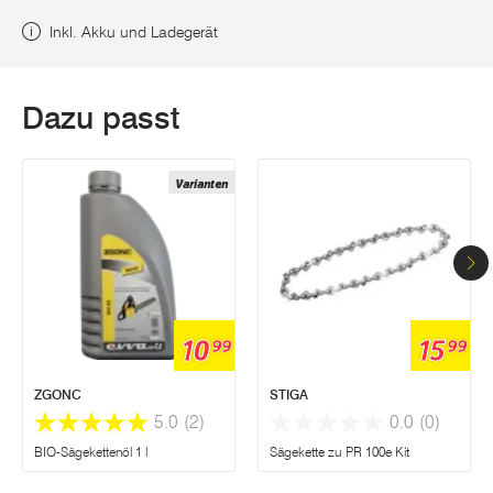
Inkl. Akku und Ladegerät
Dazu passt
Varianten
10
15
99
99
ZGONC
STIGA
5.0
(2)
0.0
(0)
BIO-Sägekettenöl 1 l
Sägekette zu PR 100e Kit