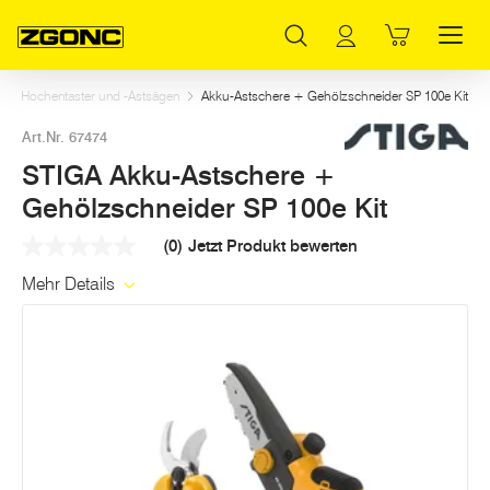
Inhaltsverzeichnis
STIGA Akku-Astschere + Gehölzschneider SP 100e Kit
Dazu passt
Weitere Artikel in dieser Kategorie
Hauptinhalt
Inhaltsverzeichnis
Hauptnavigation
kku-Hochentaster und -Astsägen
Akku-Astschere + Gehölzschneider SP 100e Kit
Art.Nr. 67474
STIGA Akku-Astschere +
Gehölzschneider SP 100e Kit
(0)
Jetzt Produkt bewerten
Kein
Beurteilungswert
Mehr Details
Link
auf
derselben
Seite.