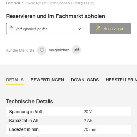
Lieferzeit:
1-2 Werktage (Bei Bestellungen bis Freitag 11 Uhr)
Reservieren und im Fachmarkt abholen
Verfügbarkeit prüfen
Reservieren
Auf die Merkliste
Vergleichen
DETAILS
BEWERTUNGEN
DOWNLOADS
HERSTELLERI
Technische Details
Spannung in Volt
20 V
Kapazität in Ah
2 Ah
Ladezeit in min.
70 min.