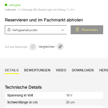
verfügbar
Lieferzeit:
1-2 Werktage (Bei Bestellungen bis Freitag 11 Uhr)
Reservieren und im Fachmarkt abholen
Verfügbarkeit prüfen
Reservieren
Auf die Merkliste
Vergleichen
DETAILS
BEWERTUNGEN
VIDEO
DOWNLOADS
HERS
Technische Details
Spannung in Volt
18 V
Schwertlänge in cm
20 cm