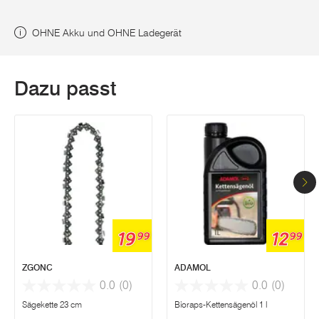
OHNE Akku und OHNE Ladegerät
Dazu passt
19
12
99
99
ZGONC
ADAMOL
0.0
(0)
0.0
(0)
Sägekette 23 cm
Bioraps-Kettensägenöl 1 l