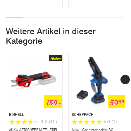
Weitere Artikel in dieser
Kategorie
Aktion
159,-
59
99
EINHELL
SCHEPPACH
4.2
(10)
5.0
(1)
AKKU-ASTSCHERE M.TEL.STIEL
Akku - Gehölzschneider BC-