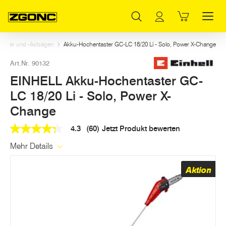
Inhaltsverzeichnis
EINHELL Akku-Hochentaster GC-LC 18/20 Li - Solo, Power X-Change
Dazu passt
Weitere Artikel in dieser Kategorie
Hauptinhalt
Inhaltsverzeichnis
Hauptnavigation
aster und -Astsägen
Akku-Hochentaster GC-LC 18/20 Li - Solo, Power X-Change
Art.Nr. 90132
EINHELL Akku-Hochentaster GC-
LC 18/20 Li - Solo, Power X-
Change
4.3
(60)
Jetzt Produkt bewerten
4.3
out
Mehr Details
of
5
stars,
Aktion
average
rating
value.
Read
60
Reviews.
Link