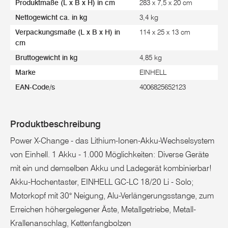
Produktmaße (L x B x H) in cm
283 x 7,5 x 20 cm
Nettogewicht ca. in kg
3,4 kg
Verpackungsmaße (L x B x H) in
114 x 25 x 13 cm
cm
Bruttogewicht in kg
4,85 kg
Marke
EINHELL
EAN-Code/s
4006825652123
Produktbeschreibung
Power X-Change - das Lithium-Ionen-Akku-Wechselsystem
von Einhell. 1 Akku - 1.000 Möglichkeiten: Diverse Geräte
mit ein und demselben Akku und Ladegerät kombinierbar!
Akku-Hochentaster, EINHELL GC-LC 18/20 Li - Solo;
Motorkopf mit 30° Neigung, Alu-Verlängerungsstange, zum
Erreichen höhergelegener Äste, Metallgetriebe, Metall-
Krallenanschlag, Kettenfangbolzen