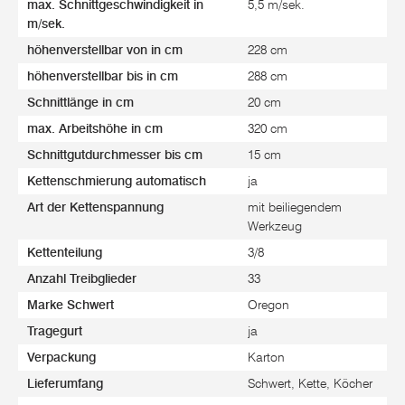
max. Schnittgeschwindigkeit in
5,5 m/sek.
m/sek.
höhenverstellbar von in cm
228 cm
höhenverstellbar bis in cm
288 cm
Schnittlänge in cm
20 cm
max. Arbeitshöhe in cm
320 cm
Schnittgutdurchmesser bis cm
15 cm
Kettenschmierung automatisch
ja
Art der Kettenspannung
mit beiliegendem
Werkzeug
Kettenteilung
3/8
Anzahl Treibglieder
33
Marke Schwert
Oregon
Tragegurt
ja
Verpackung
Karton
Lieferumfang
Schwert, Kette, Köcher