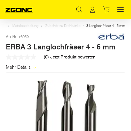
Inhaltsverzeichnis
ERBA 3 Langlochfräser 4 - 6 mm
Weitere Artikel in dieser Kategorie
Hauptinhalt
Inhaltsverzeichnis
Hauptnavigation
zeug
Metallbearbeitung
Zubehör zu Drehbänke
3 Langlochfräser 4 - 6 mm
Art.Nr. 16950
ERBA 3 Langlochfräser 4 - 6 mm
(0)
Jetzt Produkt bewerten
Kein
Beurteilungswert
Mehr Details
Link
auf
derselben
Seite.