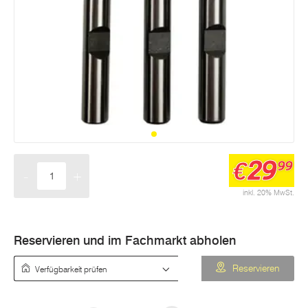
29
€
99
-
+
Menge
inkl. 20% MwSt.
Reservieren und im Fachmarkt abholen
Verfügbarkeit prüfen
Reservieren