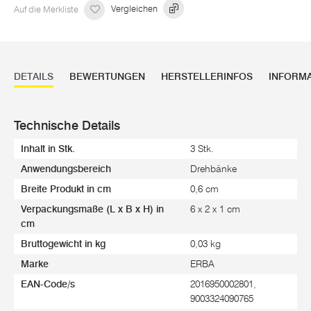
Auf die Merkliste
Vergleichen
DETAILS
BEWERTUNGEN
HERSTELLERINFOS
INFORM
Technische Details
Inhalt in Stk.
3 Stk.
Anwendungsbereich
Drehbänke
Breite Produkt in cm
0,6 cm
Verpackungsmaße (L x B x H) in
6 x 2 x 1 cm
cm
Bruttogewicht in kg
0,03 kg
Marke
ERBA
EAN-Code/s
2016950002801,
9003324090765