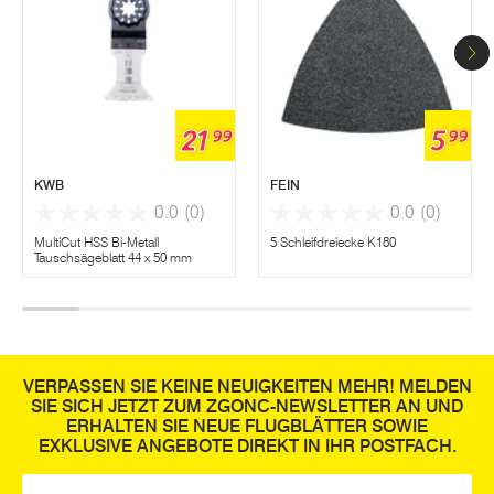
21
5
99
99
KWB
FEIN
0.0
(0)
0.0
(0)
MultiCut HSS Bi-Metall
5 Schleifdreiecke K180
Tauschsägeblatt 44 x 50 mm
VERPASSEN SIE KEINE NEUIGKEITEN MEHR! MELDEN
SIE SICH JETZT ZUM ZGONC-NEWSLETTER AN UND
ERHALTEN SIE NEUE FLUGBLÄTTER SOWIE
EXKLUSIVE ANGEBOTE DIREKT IN IHR POSTFACH.
E-Mail
*