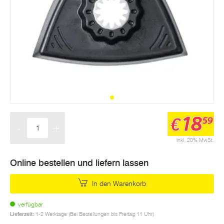
18
€
59
-
+
Menge
inkl. 20% MwSt.
Online bestellen und liefern lassen
In den Warenkorb
verfügbar
Lieferzeit:
1-2 Werktage (Bei Bestellungen bis Freitag 11 Uhr)