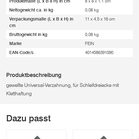
Produktmaße (L x B x H) in cm
8 x 8 x 1,1 cm
Nettogewicht ca. in kg
0,08 kg
Verpackungsmaße (L x B x H) in
11 x 4,5 x 16 cm
cm
Bruttogewicht in kg
0,08 kg
Marke
FEIN
EAN-Code/s
4014586391090
Produktbeschreibung
gewellte Universal-Verzahnung, für Schleifdreiecke mit
Kletthaftung
Dazu passt