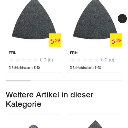
5
5
99
99
FEIN
FEIN
0.0
(0)
0.0
(0)
5 Schleifdreiecke K40
5 Schleifdreiecke K60
Weitere Artikel in dieser
Kategorie