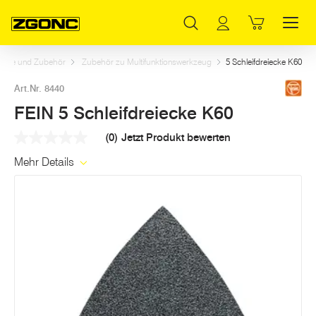
Inhaltsverzeichnis
FEIN 5 Schleifdreiecke K60
Weitere Artikel in dieser Kategorie
Hauptinhalt
Inhaltsverzeichnis
Hauptnavigation
zeuge und Zubehör
Zubehör zu Multifunktionswerkzeug
5 Schleifdreiecke K60
Art.Nr. 8440
FEIN 5 Schleifdreiecke K60
(0)
Jetzt Produkt bewerten
Kein
Beurteilungswert
Mehr Details
Link
auf
derselben
Seite.