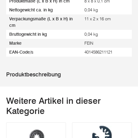
Produktmaße (L x B x H) in cm
8 x 8 x 0,1 cm
Nettogewicht ca. in kg
0,04 kg
Verpackungsmaße (L x B x H) in
11 x 2 x 16 cm
cm
Bruttogewicht in kg
0,04 kg
Marke
FEIN
EAN-Code/s
4014586211121
Produktbeschreibung
Weitere Artikel in dieser
Kategorie