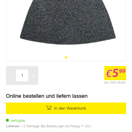
5
€
99
-
+
Menge
inkl. 20% MwSt.
Online bestellen und liefern lassen
In den Warenkorb
verfügbar
Lieferzeit:
1-2 Werktage (Bei Bestellungen bis Freitag 11 Uhr)