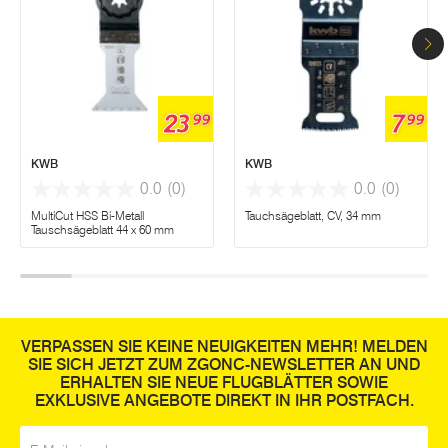
23
7
99
99
KWB
KWB
0.0
(0)
0.0
(0)
MultiCut HSS Bi-Metall
Tauchsägeblatt, CV, 34 mm
Tauschsägeblatt 44 x 60 mm
VERPASSEN SIE KEINE NEUIGKEITEN MEHR! MELDEN
SIE SICH JETZT ZUM ZGONC-NEWSLETTER AN UND
ERHALTEN SIE NEUE FLUGBLÄTTER SOWIE
EXKLUSIVE ANGEBOTE DIREKT IN IHR POSTFACH.
E-Mail
*