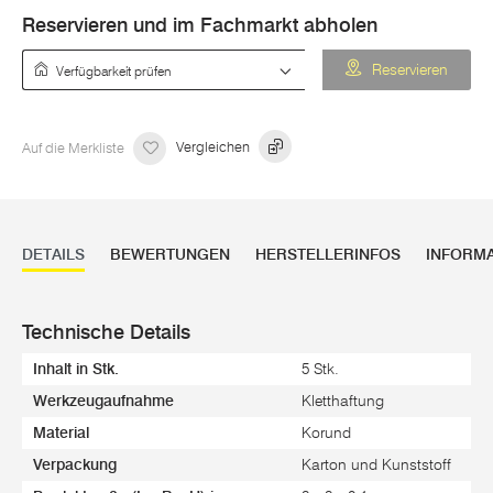
Reservieren und im Fachmarkt abholen
Verfügbarkeit prüfen
Reservieren
Auf die Merkliste
Vergleichen
DETAILS
BEWERTUNGEN
HERSTELLERINFOS
INFORM
Technische Details
Inhalt in Stk.
5 Stk.
Werkzeugaufnahme
Kletthaftung
Material
Korund
Verpackung
Karton und Kunststoff