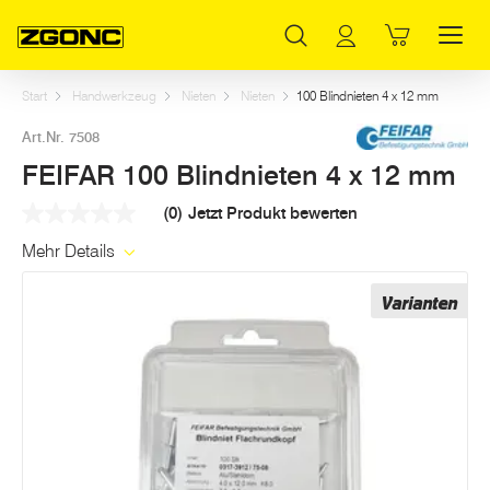
Inhaltsverzeichnis
FEIFAR 100 Blindnieten 4 x 12 mm
Weitere Artikel in dieser Kategorie
Hauptinhalt
Inhaltsverzeichnis
Hauptnavigation
Start
Handwerkzeug
Nieten
Nieten
100 Blindnieten 4 x 12 mm
Art.Nr. 7508
FEIFAR 100 Blindnieten 4 x 12 mm
(0)
Jetzt Produkt bewerten
Kein
Beurteilungswert
Mehr Details
Link
auf
derselben
Varianten
Seite.