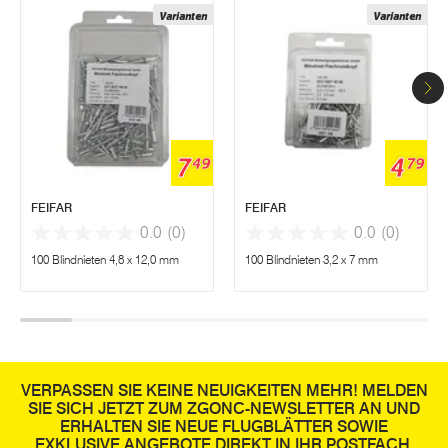
Varianten
Varianten
7
4
49
79
FEIFAR
FEIFAR
0.0
(0)
0.0
(0)
100 Blindnieten 4,8 x 12,0 mm
100 Blindnieten 3,2 x 7 mm
VERPASSEN SIE KEINE NEUIGKEITEN MEHR! MELDEN
SIE SICH JETZT ZUM ZGONC-NEWSLETTER AN UND
ERHALTEN SIE NEUE FLUGBLÄTTER SOWIE
EXKLUSIVE ANGEBOTE DIREKT IN IHR POSTFACH.