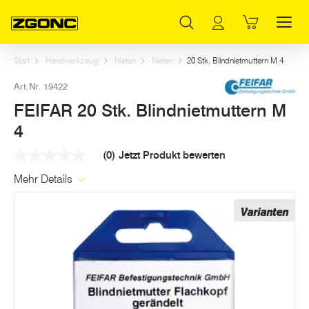
Inhaltsverzeichnis
FEIFAR 20 Stk. Blindnietmuttern M 4
Weitere Artikel in dieser Kategorie
Hauptinhalt
Inhaltsverzeichnis
Hauptnavigation
Start
Handwerkzeug
Nieten
Nieten
20 Stk. Blindnietmuttern M 4
Art.Nr. 19422
FEIFAR 20 Stk. Blindnietmuttern M
4
(0)
Jetzt Produkt bewerten
Kein
Beurteilungswert
Mehr Details
Link
auf
derselben
Varianten
Seite.